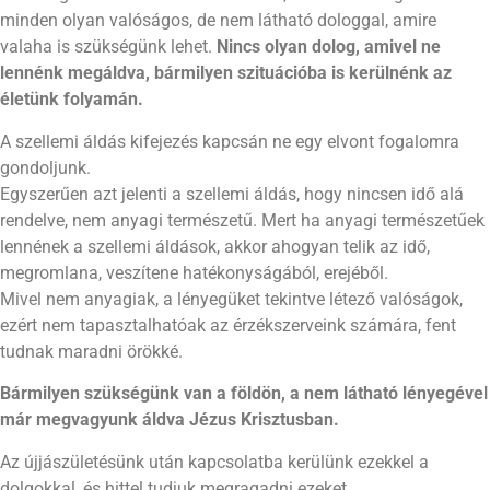
minden olyan valóságos, de nem látható dologgal, amire
valaha is szükségünk lehet.
Nincs olyan dolog, amivel ne
lennénk megáldva, bármilyen szituációba is kerülnénk az
életünk folyamán.
A szellemi áldás kifejezés kapcsán ne egy elvont fogalomra
gondoljunk.
Egyszerűen azt jelenti a szellemi áldás, hogy nincsen idő alá
rendelve, nem anyagi természetű. Mert ha anyagi természetűek
lennének a szellemi áldások, akkor ahogyan telik az idő,
megromlana, veszítene hatékonyságából, erejéből.
Mivel nem anyagiak, a lényegüket tekintve létező valóságok,
ezért nem tapasztalhatóak az érzékszerveink számára, fent
tudnak maradni örökké.
Bármilyen szükségünk van a földön, a nem látható lényegével
már megvagyunk áldva Jézus Krisztusban.
Az újjászületésünk után kapcsolatba kerülünk ezekkel a
dolgokkal, és hittel tudjuk megragadni ezeket.