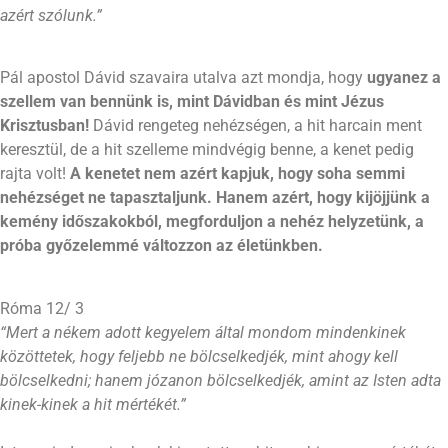
azért szólunk.”
Pál apostol Dávid szavaira utalva azt mondja, hogy
ugyanez a
szellem van bennünk is, mint Dávidban és mint Jézus
Krisztusban!
Dávid rengeteg nehézségen, a hit harcain ment
keresztül, de a hit szelleme mindvégig benne, a kenet pedig
rajta volt!
A kenetet nem azért kapjuk, hogy soha semmi
nehézséget ne tapasztaljunk. Hanem azért, hogy kijöjjünk a
kemény időszakokból, megforduljon a nehéz helyzetünk, a
próba győzelemmé változzon az életünkben.
Róma 12/ 3
“Mert a nékem adott kegyelem által mondom mindenkinek
közöttetek, hogy feljebb ne bölcselkedjék, mint ahogy kell
bölcselkedni; hanem józanon bölcselkedjék, amint az Isten adta
kinek-kinek a hit mértékét.”