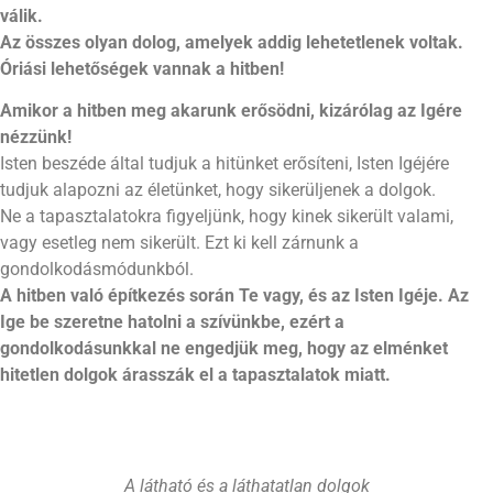
válik.
Az összes olyan dolo
g
, am
elye
k addig lehetetlenek voltak.
Óriási lehetőségek vannak a hitben!
Amikor a hitben meg akarunk erősödni, kizárólag az Igére
nézzünk!
Isten beszéde által tudjuk a hitünket erősíteni, Isten Igéjére
tudjuk alapozni az életünket, hogy sikerüljenek a dolgok.
Ne a tapasztalatokra figyeljünk, hogy kinek sikerült valami,
vagy esetleg nem sikerült. Ezt ki kell zárnunk a
gondolkodásmódunkból.
A hitben való építkezés során Te vagy, és az Isten Igéje.
Az
Ige
be szeretne hatolni a szívünkbe, ezért a
gondolkodásunkkal ne engedjük meg, hogy az
elménket
hitetlen dolgok árasszák el a tapasztalatok miatt.
A látható és a láthatatlan dolgok