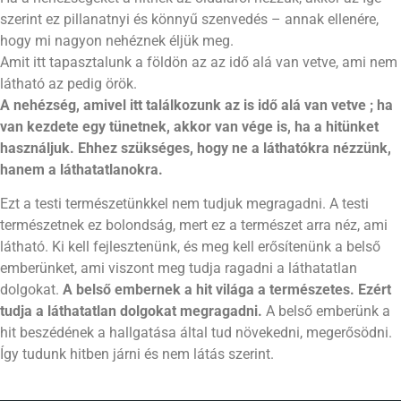
szerint ez pillanatnyi és könnyű szenvedés – annak ellenére,
hogy mi nagyon nehéznek éljük meg.
Amit itt tapasztalunk a földön az az idő alá van vetve, ami nem
látható az pedig örök.
A nehézség, amivel itt találkozunk az is idő alá van vetve ; ha
van kezdete egy tünetnek, akkor van vége is, ha a hitünket
használjuk. Ehhez szükséges, hogy ne a láthatókra nézzünk,
hanem a láthatatlanokra.
Ezt a testi természetünkkel nem tudjuk megragadni. A testi
természetnek ez bolondság, mert ez a természet arra néz, ami
látható. Ki kell fejlesztenünk, és meg kell erősítenünk a belső
emberünket, ami viszont meg tudja ragadni a láthatatlan
dolgokat.
A belső embernek a hit világa a természetes.
Ezért
tudja a láthatatlan dolgokat megragadni.
A belső emberünk a
hit beszédének a hallgatása által tud növekedni, megerősödni.
Így tudunk hitben járni és nem látás szerint.