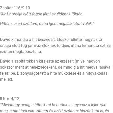
Zsoltar 116/9-10
“Az Úr orcája előtt fogok járni az élőknek földén.
Hittem, azért szóltam; noha igen megaláztatott valék.”
Dávid kimondja a hit beszédeit. Először elhitte, hogy az Úr
orcája előtt fog járni az élőknek földjén, utána kimondta ezt, és
ezután megtapasztalta.
Dávid a zsoltárokban kifejezte az èrzéseit (mivel nagyon
sokszor ment át nehézségeken), de mindig a hit megvallásával
fejezi be. Bizonyságot tett a hite működése és a hitgyakorlás
mellett.
II.Kor. 4/13
“Mivelhogy pedig a hitnek mi bennünk is ugyanaz a lelke van
meg, amint írva van: Hittem és azért szóltam; hiszünk mi is, és