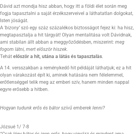
Dávid azt mondja hisz abban, hogy itt a földi élet során meg
fogja tapasztalni a saját érzékszerveivel a láthatatlan dolgokat,
Isten jóságát.
A
‘bizony’
szó egy száz százalékos biztosságot fejez ki: ha hisz,
megtapasztalja a hit tárgyát! Olyan mentalitása volt Dávidnak,
ami stabilan állt abban a meggyőződésben, miszerint:
meg
fogom látni, mert először hiszek.
Tehát
először a hit, utána a látás és tapasztalàs
.
A 14. versszakban a reménykedő hit példáját láthatjuk; ez a hit
olyan várakozást épít ki, aminek hatására nem félelemmel,
erőtlenséggel telik meg az emberi szív, hanem minden nappal
egyre erősebb a hitben.
Hogyan tudunk erős és bátor szívű emberek lenni?
Józsué 1/ 7-8
“Csak légy bátor és igen erős, hogy vigyázz és mindent ama