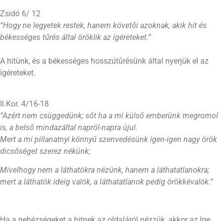
Zsidó 6/ 12
“Hogy ne legyetek restek, hanem követői azoknak, akik hit és
békességes tűrés által öröklik az ígéreteket.”
A hitünk, és a békességes hosszútűrésünk által nyerjük el az
ígéreteket.
II.Kor. 4/16-18
“Azért nem csüggedünk; sőt ha a mi külső emberünk megromol
is, a belső mindazáltal napról-napra újul.
Mert a mi pillanatnyi könnyű szenvedésünk igen-igen nagy örök
dicsőséget szerez nékünk;
Mivelhogy nem a láthatókra nézünk, hanem a láthatatlanokra;
mert a láthatók ideig valók, a láthatatlanok pedig örökkévalók.”
Ha a nehézségeket a hitnek az oldaláról nézzük, akkor az Ige