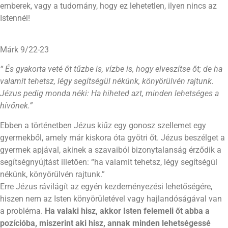
emberek, vagy a tudomány, hogy ez lehetetlen, ilyen nincs az
Istennél!
Márk 9/22-23
“ És gyakorta veté őt tűzbe is, vízbe is, hogy elveszítse őt; de ha
valamit tehetsz, légy segítségül nékünk, könyörülvén rajtunk.
Jézus pedig monda néki: Ha hiheted azt, minden lehetséges a
hívőnek.”
Ebben a történetben Jézus kiűz egy gonosz szellemet egy
gyermekből, amely már kiskora óta gyötri őt. Jézus beszélget a
gyermek apjával, akinek a szavaiból bizonytalanság érződik a
segítségnyújtást illetően: “ha valamit tehetsz, légy segítségül
nékünk, könyörülvén rajtunk.”
Erre Jézus rávilágít az egyén kezdeményezési lehetőségére,
hiszen nem az Isten könyörületével vagy hajlandóságával van
a probléma.
Ha valaki hisz, akkor Isten felemeli őt abba a
pozícióba, miszerint aki hisz, annak minden lehetségessé