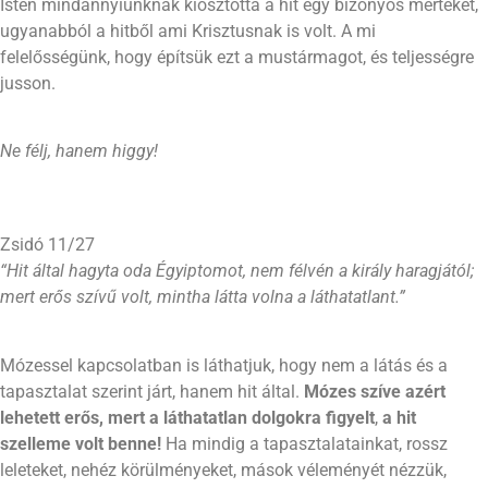
Isten mindannyiunknak kiosztotta a hit egy bizonyos mértékét,
ugyanabból a hitből ami Krisztusnak is volt. A mi
felelősségünk, hogy építsük ezt a mustármagot, és teljességre
jusson.
Ne félj, hanem higgy!
Zsidó 11/27
“Hit által hagyta oda Égyiptomot, nem félvén a király haragjától;
mert erős szívű volt, mintha látta volna a láthatatlant.”
Mózessel kapcsolatban is láthatjuk, hogy nem a látás és a
tapasztalat szerint járt, hanem hit által.
Mózes szíve azért
lehetett erős, mert a láthatatlan dolgokra figyelt
,
a hit
szelleme
volt
benne
!
Ha mindig a tapasztalatainkat, rossz
leleteket, nehéz körülményeket, mások véleményét nézzük,