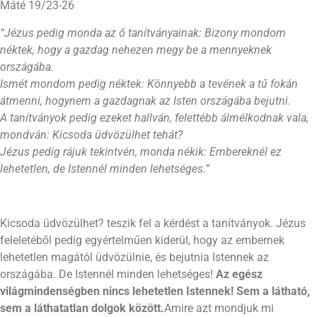
Máté 19/23-26
“Jézus pedig monda az ő tanítványainak: Bizony mondom
néktek, hogy a gazdag nehezen megy be a mennyeknek
országába.
Ismét mondom pedig néktek: Könnyebb a tevének a tű fokán
átmenni, hogynem a gazdagnak az Isten országába bejutni.
A tanítványok pedig ezeket hallván, felettébb álmélkodnak vala,
mondván: Kicsoda üdvözülhet tehát?
Jézus pedig rájuk tekintvén, monda nékik: Embereknél ez
lehetetlen, de Istennél minden lehetséges.”
Kicsoda üdvözülhet? teszik fel a kérdést a tanítványok. Jézus
feleletéből pedig egyértelműen kiderül, hogy az embernek
lehetetlen magától üdvözülnie, és bejutnia Istennek az
országába. De Istennél minden lehetséges!
Az egész
világmindenségben nincs lehetetlen Istennek! Sem a látható,
sem a láthatatlan dolgok között.
Amire azt mondjuk mi