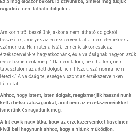
Ez a mag először bekerül a szívünkbe, amivel meg tudjuk
ragadni
a nem látható dolgokat.
Amikor hitről beszélünk, akkor a nem látható dolgokról
beszélünk, amelyek az érzékszerveink által nem elérhetőek a
számunkra. Ha materialisták lennénk, akkor csak az
érzékszerveinkre hagyatkoznánk, és a valóságnak nagyon szűk
részét ismernénk meg. ” Ha nem látom, nem hallom, nem
tapasztalom az adott dolgot, nem hiszek, számomra nem
létezik.” A valóság teljessége viszont az érzékszerveinken
túlmutat!
Ahhoz, hogy Istent, Isten dolgait, megismerjük használnunk
kell a belső valóságunkat, amit nem az érzékszerveinkkel
ismerünk és ragadunk meg.
A hit egyik nagy titka, hogy az érzékszerveinket figyelmen
kívül kell hagynunk ahhoz, hogy a hitünk működjön.