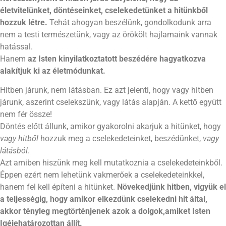
életvitelünket, döntéseinket, cselekedetünket a hitünkből
hozzuk létre.
Tehát ahogyan beszélünk, gondolkodunk arra
nem a testi természetünk, vagy az örökölt hajlamaink vannak
hatással.
Hanem
az Isten kinyilatkoztatott beszédére hagyatkozva
alakítjuk ki az életmódunkat.
Hitben járunk, nem látásban. Ez azt jelenti, hogy vagy hitben
járunk, aszerint cselekszünk, vagy látás alapján. A kettő együtt
nem fér össze!
Döntés előtt állunk, amikor gyakorolni akarjuk a hitünket, hogy
vagy hitből
hozzuk meg a cselekedeteinket, beszédünket,
vagy
látásból
.
Azt amiben hiszünk meg kell mutatkoznia a cselekedeteinkből.
Éppen ezért nem lehetünk vakmerőek a cselekedeteinkkel,
hanem fel kell építeni a hitünket.
Növekedjünk hitben,
vigyük el
a teljességig, hogy amikor elkezdünk cselekedni hit
által
,
akkor tényleg megtörténjenek azok a dolgok,amiket Isten
Igéje
határozottan állí
t
.