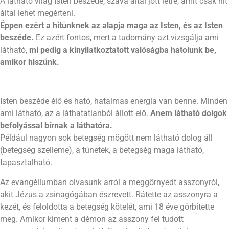
A látható világ Isten beszéde, szava által jött létre, amit csak hit
által lehet megérteni.
Éppen ezért a hitünknek az alapja maga az Isten, és az Isten
beszéde.
Ez azért fontos, mert a tudomány azt vizsgálja ami
látható,
mi pedig a kinyilatkoztatott valóságba hatolunk be,
amikor hiszünk.
Isten beszéde élő és ható, hatalmas energia van benne. Minden
ami látható, az a láthatatlanból állott elő.
A
nem látható dolgok
befolyással bírnak a láthatóra.
Például nagyon sok betegség mögött nem látható dolog áll
(betegség szelleme), a tünetek, a betegség maga látható,
tapasztalható.
Az evangéliumban olvasunk arról a meggörnyedt asszonyról,
akit Jézus a zsinagógában észrevett. Rátette az asszonyra a
kezét, és feloldotta a betegség kötelét, ami 18 éve görbítette
meg. Amikor kiment a démon az asszony fel tudott