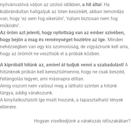
nyilvánvalóvá váljon az utolsó időkben,
a hit által
. Ha
kiábrándultan hallgatjuk az Isten beszédét, abban lemondàs
van, hogy ‘ez sem fog sikerülni’, ‘nálam biztosan nem fog
működni’.
Az öröm azt jelenti, hogy nyitottság van az ember szívében,
hogy bejön a mag és reménységet hoz
létre
az Ige.
Minden
nehézségben van egy kis szomorúság, de vigyáznunk kell arra,
hogy az örömöt ne veszítsük el a próbák közben.
A kipróbált hitünk az, amivel át tudjuk venni a szabadulást!
A
hitünknek próbán kell keresztülmennie, hogy ne csak beszéd,
fellángolás legyen, ami másnapra elillan.
Amíg viszont nem valósul meg a látható szinten a hitünk
tárgya, addig várakozunk.
A kinyilatkoztatott Ige miatt hiszünk, a tapasztalható tények
ellenére.
Hogyan viselkedjünk a várakozás időszakában?