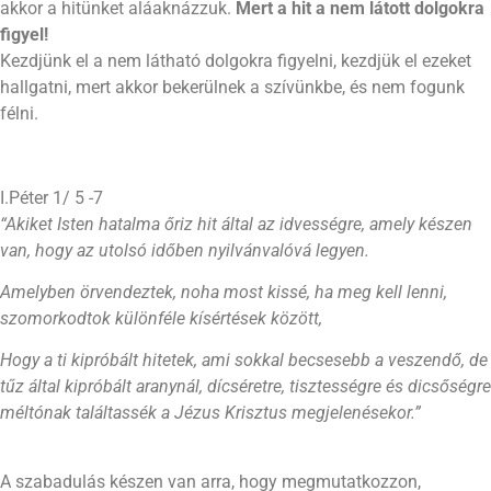
akkor a hitünket aláaknázzuk.
Mert a hit a nem látott dolgokra
figyel!
Kezdjünk el a nem látható dolgokra figyelni, kezdjük el ezeket
hallgatni, mert akkor bekerülnek a szívünkbe, és nem fogunk
félni.
I.Péter 1/ 5 -7
“Akiket Isten hatalma őriz hit által az idvességre, amely készen
van, hogy az utolsó időben nyilvánvalóvá legyen.
Amelyben örvendeztek, noha most kissé, ha meg kell lenni,
szomorkodtok különféle kísértések között,
Hogy a ti kipróbált hitetek, ami sokkal becsesebb a veszendő, de
tűz által kipróbált aranynál, dícséretre, tisztességre és dicsőségre
méltónak találtassék a Jézus Krisztus megjelenésekor.”
A szabadulás készen van arra, hogy megmutatkozzon,