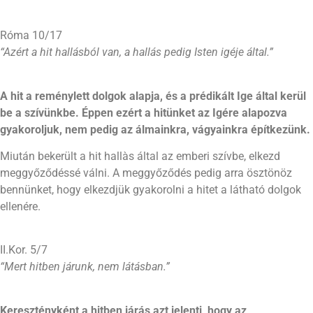
Róma 10/17
“Azért a hit hallásból van, a hallás pedig Isten igéje által.”
A hit a reménylett dolgok alapja, és a prédikált Ige által kerül
be
a szívünkbe
.
Éppen ezért a hitünket az Igére alapozva
gyakoroljuk, nem pedig az álmainkra, vágyainkra építkezünk.
Miután bekerült a hit hallàs által az emberi szívbe, elkezd
meggyőződéssé válni. A meggyőződés pedig arra ösztönöz
bennünket, hogy elkezdjük gyakorolni a hitet a látható dolgok
ellenére.
II.Kor. 5/7
“Mert hitben járunk, nem látásban.”
Keresztényként a hitben járás azt jelenti, hogy az