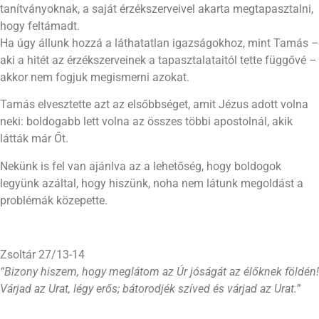
tanítványoknak, a saját érzékszerveivel akarta megtapasztalni,
hogy feltámadt.
Ha úgy állunk hozzá a láthatatlan igazságokhoz, mint Tamás –
aki a hitét az érzékszerveinek a tapasztalataitól tette függővé –
akkor nem fogjuk megismerni azokat.
Tamás elvesztette azt az elsőbbséget, amit Jézus adott volna
neki: boldogabb lett volna az összes többi apostolnál, akik
látták már Őt.
Nekünk is fel van ajánlva az a lehetőség, hogy boldogok
legyünk azáltal, hogy hiszünk, noha nem látunk megoldást a
problémák közepette.
Zsoltár 27/13-14
“Bizony hiszem, hogy meglátom az Úr jóságát az élőknek földén!
Várjad az Urat, légy erős; bátorodjék szíved és várjad az Urat.”