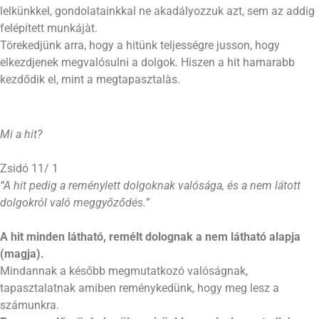
lelkünkkel, gondolatainkkal ne akadályozzuk azt, sem az addig
felépített munkájàt.
Törekedjünk arra, hogy a hitünk teljességre jusson, hogy
elkezdjenek megvalósulni a dolgok. Hiszen a hit hamarabb
kezdődik el, mint a megtapasztalàs.
Mi a hit?
Zsidó 11/ 1
“A hit pedig a reménylett dolgoknak valósága, és a nem látott
dolgokról való meggyőződés.”
A hit minden látható, remélt dolognak a nem látható alapja
(magja)
.
Mindannak a később megmutatkozó valóságnak,
tapasztalatnak amiben reménykedünk, hogy meg lesz a
számunkra.