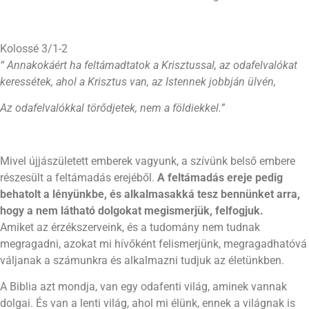
Kolossé 3/1-2
“ Annakokáért ha feltámadtatok a Krisztussal, az odafelvalókat
keressétek, ahol a Krisztus van, az Istennek jobbján ülvén,
Az odafelvalókkal törődjetek, nem a földiekkel.”
Mivel újjászületett emberek vagyunk, a szívünk belső embere
részesült a feltámadás erejéből.
A feltámadás ereje pedig
behatolt a lényünkbe, és alkalmasakká tesz bennünket arra,
hogy a nem látható dolgokat megismerjük, felfogjuk.
Amiket az érzékszerveink, és a tudomány nem tudnak
megragadni, azokat mi hívőként felismerjünk, megragadhatóvá
váljanak a számunkra és alkalmazni tudjuk az életünkben.
A Biblia azt mondja, van egy odafenti világ, aminek vannak
dolgai. És van a lenti világ, ahol mi élünk, ennek a világnak is