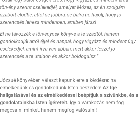
törvény szerint cselekedjél, amelyet Mózes, az én szolgám
szabott elődbe; attól se jobbra, se balra ne hajolj, hogy jó
szerencsés lehess mindenben, amiben jársz!
El ne távozzék e törvénynek könyve a te szádtól, hanem
gondolkodjál arról éjjel és nappal, hogy vigyázz és mindent úgy
cselekedjél, amint írva van abban, mert akkor leszel jó
szerencsés a te utaidon és akkor boldogulsz.”
Józsué könyvében választ kapunk erre a kérdésre: ha
elmélkedünk és gondolkodunk Isten beszédén!
Az Ige
hallgatásával és az elmélkedéssel beépítjük a szívünkbe, és a
gondolatainkba Isten ígéreteit.
Így a várakozás nem fog
megcsalni minket, hanem megfog valósulni!