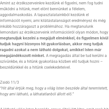
Amint az érzékszerveinkre kezdünk el figyelni, nem fog tudni
működni a hitünk, mert elönt bennünket a félelem,
aggodalmaskodás. A tapasztalatainkból kezdünk el
információt nyerni, ami kilátástalanságot eredményez és még
inkább hozzáragaszt a problémához. Ha megtanulunk
lemondani az érzékszerveink információiról olyan módon, hogy
megtanuljuk kezelni a megújult elménkkel, és figyelmen kívül
tudjuk hagyni bizonyos hit gyakorlásban, akkor meg tudjuk
ragadni azokat a nem látható dolgokat, amikkel Isten már
megajándékozott minket.
A megragadás által be tud kerülni a
szívünkbe, és a hitünk gyakorlása közben elő tudjuk hozni –
beszédünkkel és a hitünk cselekedeteivel.
Zsidó 11/3
“Hit által értjük meg, hogy a világ Isten beszéde által teremtetett,
hogy ami látható, a láthatatlanból állott elő.”