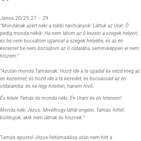
János 20/25, 27 – 29
“Mondának azért néki a többi tanítványok: Láttuk az Urat. Ő
pedig monda nékik: Ha nem látom az ő kezein a szegek helyeit,
és be nem bocsátom ujjaimat a szegek helyébe, és az én
kezemet be nem bocsátom az ő oldalába, semmiképpen el nem
hiszem.”
“Azután monda Tamásnak: Hozd ide a te ujjadat és nézd meg az
én kezeimet; és hozd ide a te kezedet, és bocsássad az én
oldalamba: és ne légy hitetlen, hanem hívő.
És felele Tamás és monda néki: Én Uram és én Istenem!
Monda néki Jézus: Mivelhogy láttál engem, Tamás, hittél:
boldogok, akik nem látnak és hisznek.”
Tamás apostol Jézus feltámadása után nem hitt a