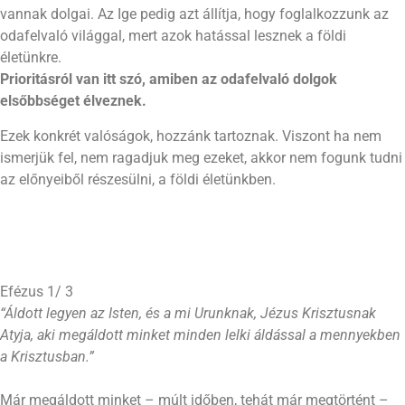
vannak dolgai. Az Ige pedig azt állítja, hogy foglalkozzunk az
odafelvaló világgal, mert azok hatással lesznek a földi
életünkre.
Prioritásról van itt szó, amiben az odafelvaló dolgok
elsőbbséget élveznek.
Ezek konkrét valóságok, hozzánk tartoznak. Viszont ha nem
ismerjük fel, nem ragadjuk meg ezeket, akkor nem fogunk tudni
az előnyeiből részesülni, a földi életünkben.
Efézus 1/ 3
“Áldott legyen az Isten, és a mi Urunknak, Jézus Krisztusnak
Atyja, aki megáldott minket minden lelki áldással a mennyekben
a Krisztusban.”
Már megáldott minket – múlt időben, tehát már megtörtént –