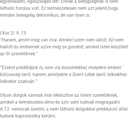
egyenesedni, egészséges lett. Ennek a betegségnek is nem
látható forrása volt. Ez természetesen nem azt jelenti,hogy
minden betegség démonikus, de van ilyen is.
I.Kor 2/ 9, 13
“Hanem, amint meg van írva: Amiket szem nem látott, fül nem
hallott és embernek szíve meg se gondolt, amiket Isten készített
az őt szeretőknek.”
“Ezeket prédikáljuk is, nem oly beszédekkel, melyekre emberi
bölcseség tanít, hanem amelyekre a Szent Lélek tanít; lelkiekhez
lelkieket szabván.”
Olyan dolgok vannak már elkészítve az Istent szeretőknek,
amiket a természetes elme és szív sem tudnak megragadni.
A 13. versszak szerint, a nem látható dolgokkal prédikáció által
tudunk kapcsolatba kerülni.