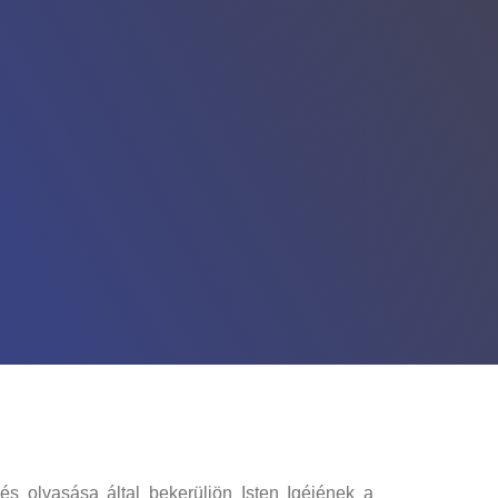
és olvasása által bekerüljön Isten Igéjének a