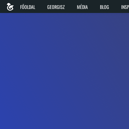
FŐOLDAL
GEORGISZ
MÉDIA
BLOG
INS