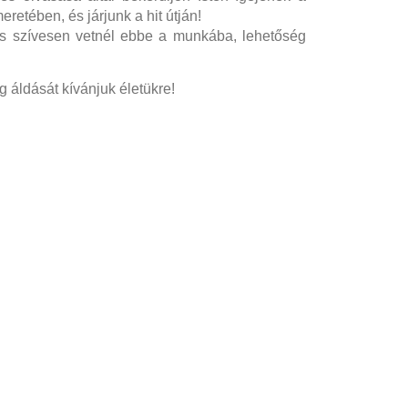
eretében, és járjunk a hit útján!
és
sz
ívesen vetnél ebbe a munkába, lehetőség
áldását kívánjuk életükre!