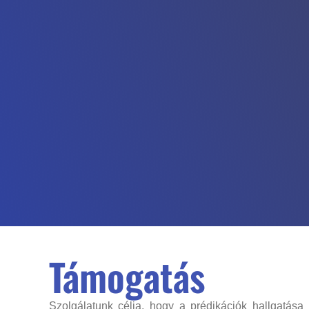
Támogatás
Szolgálatunk célja, hogy a prédikációk hallgatása 