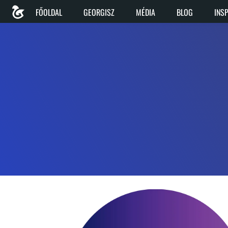
FŐOLDAL
GEORGISZ
MÉDIA
BLOG
INS