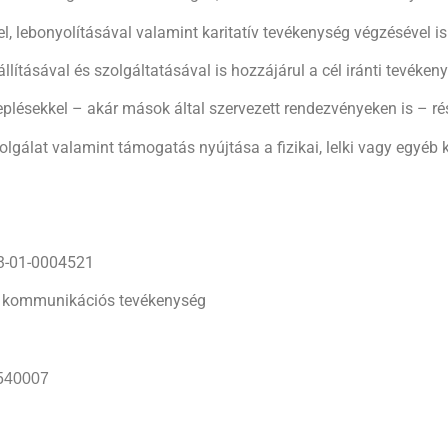
, lebonyolításával valamint karitatív tevékenység végzésével is
llításával és szolgáltatásával is hozzájárul a cél iránti tevéken
eplésekkel – akár mások által szervezett rendezvényeken is – rés
olgálat valamint támogatás nyújtása a fizikai, lelki vagy egyéb k
13-01-0004521
ós, kommunikációs tevékenység
540007