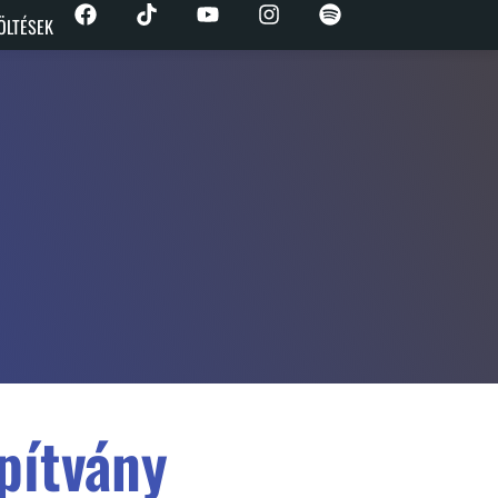
ÖLTÉSEK
pítvány