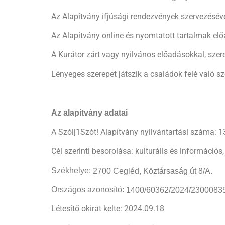
Az Alapítvány ifjúsági rendezvények szervezésével
Az Alapítvány online és nyomtatott tartalmak előá
A Kurátor zárt vagy nyilvános előadásokkal, szer
Lényeges szerepet játszik a családok felé való sz
Az alapítvány adatai
A Szólj1Szót! Alapítvány nyilvántartási száma: 
Cél szerinti besorolása: kulturális és informáci
Székhelye:
2700 Cegléd, Köztársaság út 8/A.
Országos azonosító:
1400/60362/2024/2300083
Létesítő okirat kelte: 2024.09.18