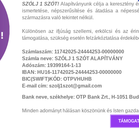
SZÓLJ 1 SZÓT!
Alapítványunk célja a keresztény ért
ismertetése, népszerűsítése és átadása a népess
származásra való tekintet nélkül.
Különösen az ifjúság szellemi, erkölcsi és az érin
támogatása, szükség esetén felzárkóztatása érdeké
Számlaszám: 11742025-24444253-00000000
Számla neve: SZÓLJ 1 SZÓT ALAPÍTVÁNY
Adószám: 19399164-1-13
IBAN: HU16-11742025-24444253-
00000000
BIC(SWIFT)KÓD: OTPVHUHB
E-mail cím: szolj1szot@gmail.com
Bank neve, székhelye: OTP Bank Zrt., H-1051 Bud
Minden adományt hálásan köszönünk és Isten gazdag 
TÁMOGA