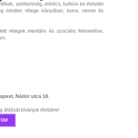
ékek, szellemiség, erkölcs, kultúra és életvitel
ég minden rétege irányában, korra, nemre és
tett rétegek mentális és szociális felemelése,
ben.
apest, Nádor utca 16.
áldását kívánjuk életükre!
TOM