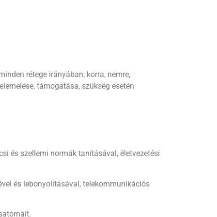
 minden rétege irányában, korra, nemre,
s felemelése, támogatása, szükség esetén
csi és szellemi normák tanításával, életvezetési
ével és lebonyolításával, telekommunikációs
satornáit.