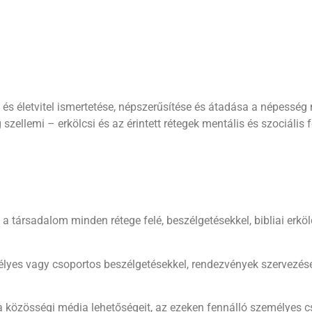
ra és életvitel ismertetése, népszerűsítése és átadása a népesség
 szellemi – erkölcsi és az érintett rétegek mentális és szociáli
 a társadalom minden rétege felé, beszélgetésekkel, bibliai erköl
mélyes vagy csoportos beszélgetésekkel, rendezvények szervezés
 a közösségi média lehetőségeit, az ezeken fennálló személyes c