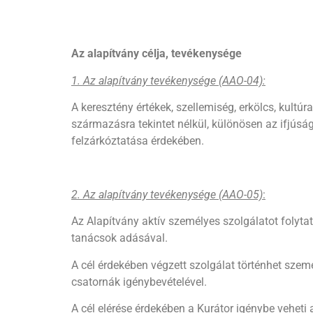
Az alapítvány célja, tevékenysége
1. Az alapítvány tevékenysége (AAO-04):
A keresztény értékek, szellemiség, erkölcs, kultú
származásra tekintet nélkül, különösen az ifjúság
felzárkóztatása érdekében.
2. Az alapítvány tevékenysége (AAO-05)
:
Az Alapítvány aktív személyes szolgálatot folytat
tanácsok adásával.
A cél érdekében végzett szolgálat történhet sze
csatornák igénybevételével.
A cél elérése érdekében a Kurátor igénybe veheti