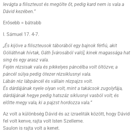
levágta a filiszteust és megölte őt, pedig kard nem is vala a
Dávid kezében.”
Erősebb = bátrabb
I. Sámuel 17. 4-7.
„És kijöve a filiszteusok táborából egy bajnok férfiú, akit
Góliáthnak hívtak, Gáth [városából való], kinek magassága hat
sing és egy arasz vala.
Fején rézsisak vala és pikkelyes páncélba volt öltözve; a
páncél súlya pedig ötezer rézsiklusnyi vala.
Lábán réz lábpáncél és vállain rézpajzs volt.
És dárdájának nyele olyan volt, mint a takácsok zugolyfája,
dárdájának hegye pedig hatszáz siklusnyi vasból volt; és
előtte megy vala, ki a pajzst hordozza vala.”
Az volt a különbség Dávid és az izraeliták között, hogy Dávid
fel volt kenve, rajta volt Isten Szelleme.
Saulon is rajta volt a kenet.