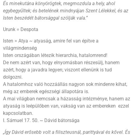
És minekutána könyörögtek, megmozdula a hely, ahol
egybegyűltek; és betelének mindnyájan Szent Lélekkel, és az
Isten beszédét bátorsággal szólják vala.”
Urunk = Despota
Isten = Atya ~ atyaság, amire fel van építve a
világmindenség
Isten országában létezik hierarchia, hatalomrend!
De nem azért van, hogy elnyomásban részesülj, hanem
azért, hogy a javadra legyen; viszont ellenünk is tud
dolgozni.
A hatalomhoz való hozzáállás nagyon sok mindenre kihat,
még az emberek egészségi állapotára is.
A mai világban nemcsak a házasság intézménye, hanem az
atyaság is leépülőben van, vakság van az embereken ezzel
kapcsolatban.
I. Sámuel 17. 50. ~ Dávid bátorsága
„Így Dávid erősebb volt a filiszteusnál, parittyával és kővel. És