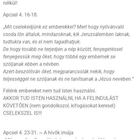
nélkül!
Apcsel 4. 16-18.
„Mit cselekedjünk ez emberekkel? Mert hogy nyilvánvaló
csoda lőn általuk, mindazoknak, kik Jeruzsálemben laknak,
tudtukra van, és el nem tagadhatjuk.
De hogy tovább ne terjedjen a nép között, fenyegetéssel
fenyegessük meg őket, hogy többé egy embernek se
szóljanak ebben a névben.
Azért beszólítván őket, megparancsolák nekik, hogy
teljességgel ne szóljanak és ne tanítsanak a Jézus nevében.”
Félénk embereket nem tud Isten használni.
AKKOR TUD ISTEN HASZNÁLNI, HA A FELINDULÁST
KÖVETŐEN (nem gondolkozol, kifogásokat keresel)
CSELEKSZEL IS!!!
Apcsel 4. 23-31. ~ A hívők imája