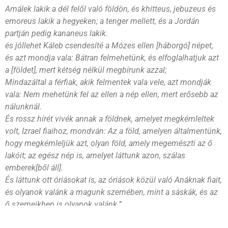
Amálek lakik a dél felől való földön, és khitteus, jebuzeus és
emoreus lakik a hegyeken; a tenger mellett, és a Jordán
partján pedig kananeus lakik.
és jóllehet Káleb csendesíté a Mózes ellen [háborgó] népet,
és azt mondja vala: Bátran felmehetünk, és elfoglalhatjuk azt
a [földet], mert kétség nélkül megbírunk azzal;
Mindazáltal a férfiak, akik felmentek vala vele, azt mondják
vala: Nem mehetünk fel az ellen a nép ellen, mert erősebb az
nálunknál.
És rossz hírét vivék annak a földnek, amelyet megkémleltek
volt, Izrael fiaihoz, mondván: Az a föld, amelyen általmentünk,
hogy megkémleljük azt, olyan föld, amely megemészti az ő
lakóit; az egész nép is, amelyet láttunk azon, szálas
emberek[ből áll].
És láttunk ott óriásokat is, az óriások közül való Anáknak fiait,
és olyanok valánk a magunk szemében, mint a sáskák, és az
ő szemeikben is olyanok valánk.”
VAN AKI A PROBLÉMÁT LÁTJA, MÁS A LEHETŐSÉGET