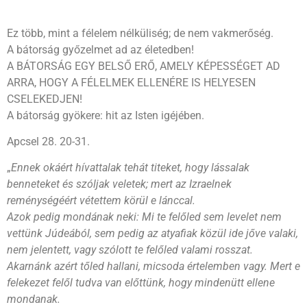
Ez több, mint a félelem nélküliség; de nem vakmerőség.
A bátorság győzelmet ad az életedben!
A BÁTORSÁG EGY BELSŐ ERŐ, AMELY KÉPESSÉGET AD
ARRA, HOGY A FÉLELMEK ELLENÉRE IS HELYESEN
CSELEKEDJEN!
A bátorság gyökere: hit az Isten igéjében.
Apcsel 28. 20-31.
„
Ennek okáért hívattalak tehát titeket, hogy lássalak
benneteket és szóljak veletek; mert az Izraelnek
reménységéért vétettem körül e lánccal.
Azok pedig mondának neki: Mi te felőled sem levelet nem
vettünk Júdeából, sem pedig az atyafiak közül ide jőve valaki,
nem jelentett, vagy szólott te felőled valami rosszat.
Akarnánk azért tőled hallani, micsoda értelemben vagy. Mert e
felekezet felől tudva van előttünk, hogy mindenütt ellene
mondanak.