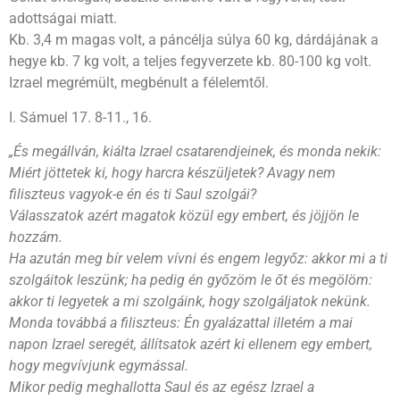
adottságai miatt.
Kb. 3,4 m magas volt, a páncélja súlya 60 kg, dárdájának a
hegye kb. 7 kg volt, a teljes fegyverzete kb. 80-100 kg volt.
Izrael megrémült, megbénult a félelemtől.
I. Sámuel 17. 8-11., 16.
„És megállván, kiálta Izrael csatarendjeinek, és monda nekik:
Miért jöttetek ki, hogy harcra készüljetek? Avagy nem
filiszteus vagyok-e én és ti Saul szolgái?
Válasszatok azért magatok közül egy embert, és jöjjön le
hozzám.
Ha azután meg bír velem vívni és engem legyőz: akkor mi a ti
szolgáitok leszünk; ha pedig én győzöm le őt és megölöm:
akkor ti legyetek a mi szolgáink, hogy szolgáljatok nekünk.
Monda továbbá a filiszteus: Én gyalázattal illetém a mai
napon Izrael seregét, állítsatok azért ki ellenem egy embert,
hogy megvívjunk egymással.
Mikor pedig meghallotta Saul és az egész Izrael a