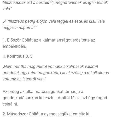
filiszteusnak ezt a beszédét, megrettenének és igen félnek
vala.”
„A filiszteus pedig előjön vala reggel és este, és kiáll vala
negyven napon át.”
1. Először Góliát az alkalmatlanságot erősítette az
emberekben.
II. Korinthus 3. 5.
„Nem mintha magunktól volnánk alkalmasak valamit
gondolni, úgy mint magunkból; ellenkezőleg a mi alkalmas
voltunk az Istentől van.”
Az ördög az alkalmatosságunkat támadja a
gondolkodásunkon keresztül. Amitől félsz, azt úgy fogod
csinálni.
2. Másodszor Góliát a gyengeségüket emelte ki.