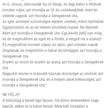
te is, Jósua, Jehosadák fia, te főpap, és légy bátor e földnek
minden népe, azt mondja az Úr, és cselekedjétek, mert én
veletek vagyok, azt mondja a Seregeknek Ura,
Az igét, amellyel szövetségre léptem veletek, mikor kijöttetek
Egyiptomból, és az én lelkem köztetek marad. Ne féljetek!
Mert ezt mondja a Seregeknek Ura: Egy kevés [idő] van még,
és én megindítom az eget és a földet, a tengert és a szárazt.
És megindítok minden népet, és eljön, akit minden népek
óhajtanak, és megtöltöm e házat dicsőséggel, azt mondja a
Seregeknek Ura.
Enyém az ezüst és enyém az arany, azt mondja a Seregeknek
Ura.
Nagyobb lészen e második háznak dicsősége az elsőnél, azt
mondja a Seregeknek Ura, és e helyen adok békességet, azt
mondja a Seregeknek Ura
.”
NE FÉLJ!!!
A bátorság a kenet egy típusa. Ha bátor emberekkel vagy
együtt, akkor te is bátor leszel. Meg kell vizsgálni a