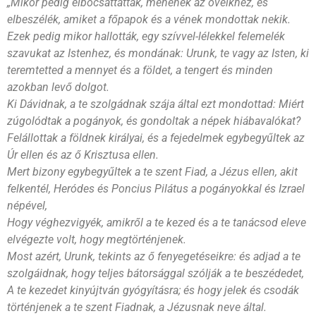
„Mikor pedig elbocsáttattak, menének az övéikhez, és
elbeszélék, amiket a főpapok és a vének mondottak nekik.
Ezek pedig mikor hallották, egy szívvel-lélekkel felemelék
szavukat az Istenhez, és mondának: Urunk, te vagy az Isten, ki
teremtetted a mennyet és a földet, a tengert és minden
azokban levő dolgot.
Ki Dávidnak, a te szolgádnak szája által ezt mondottad: Miért
zúgolódtak a pogányok, és gondoltak a népek hiábavalókat?
Felállottak a földnek királyai, és a fejedelmek egybegyűltek az
Úr ellen és az ő Krisztusa ellen.
Mert bizony egybegyűltek a te szent Fiad, a Jézus ellen, akit
felkentél, Heródes és Poncius Pilátus a pogányokkal és Izrael
népével,
Hogy véghezvigyék, amikről a te kezed és a te tanácsod eleve
elvégezte volt, hogy megtörténjenek.
Most azért, Urunk, tekints az ő fenyegetéseikre: és adjad a te
szolgáidnak, hogy teljes bátorsággal szólják a te beszédedet,
A te kezedet kinyújtván gyógyításra; és hogy jelek és csodák
történjenek a te szent Fiadnak, a Jézusnak neve által.