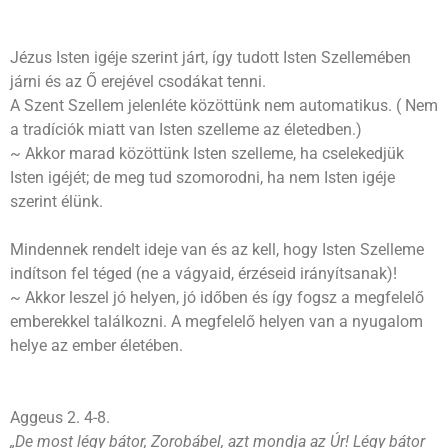
Jézus Isten igéje szerint járt, így tudott Isten Szellemében
járni és az Ő erejével csodákat tenni.
A Szent Szellem jelenléte közöttünk nem automatikus. ( Nem
a tradíciók miatt van Isten szelleme az életedben.)
~ Akkor marad közöttünk Isten szelleme, ha cselekedjük
Isten igéjét; de meg tud szomorodni, ha nem Isten igéje
szerint élünk.
Mindennek rendelt ideje van és az kell, hogy Isten Szelleme
indítson fel téged (ne a vágyaid, érzéseid irányítsanak)!
~ Akkor leszel jó helyen, jó időben és így fogsz a megfelelő
emberekkel találkozni. A megfelelő helyen van a nyugalom
helye az ember életében.
Aggeus 2. 4-8.
„De most légy bátor, Zorobábel, azt mondja az Úr! Légy bátor