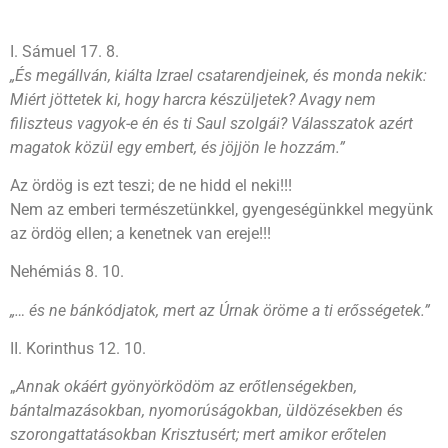
I. Sámuel 17. 8.
„És megállván, kiálta Izrael csatarendjeinek, és monda nekik:
Miért jöttetek ki, hogy harcra készüljetek? Avagy nem
filiszteus vagyok-e én és ti Saul szolgái? Válasszatok azért
magatok közül egy embert, és jöjjön le hozzám.”
Az ördög is ezt teszi; de ne hidd el neki!!!
Nem az emberi természetünkkel, gyengeségünkkel megyünk
az ördög ellen; a kenetnek van ereje!!!
Nehémiás 8. 10.
„… és ne bánkódjatok, mert az Úrnak öröme a ti erősségetek.”
II. Korinthus 12. 10.
„
Annak okáért gyönyörködöm az erőtlenségekben,
bántalmazásokban, nyomorúságokban, üldözésekben és
szorongattatásokban Krisztusért; mert amikor erőtelen