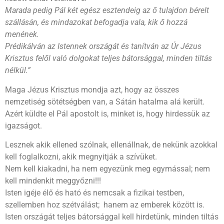
Marada pedig Pál két egész esztendeig az ő tulajdon bérelt
szállásán, és mindazokat befogadja vala, kik ő hozzá
menének.
Prédikálván az Istennek országát és tanítván az Úr Jézus
Krisztus felől való dolgokat teljes bátorsággal, minden tiltás
nélkül.”
Maga Jézus Krisztus mondja azt, hogy az összes
nemzetiség sötétségben van, a Sátán hatalma alá került.
Azért küldte el Pál apostolt is, minket is, hogy hirdessük az
igazságot.
Lesznek akik ellened szólnak, ellenállnak, de nekünk azokkal
kell foglalkozni, akik megnyitják a szívüket.
Nem kell kiakadni, ha nem egyezünk meg egymással; nem
kell mindenkit meggyőzni!!!
Isten igéje élő és ható és nemcsak a fizikai testben,
szellemben hoz szétválást; hanem az emberek között is.
Isten országát teljes bátorsággal kell hirdetünk, minden tiltás