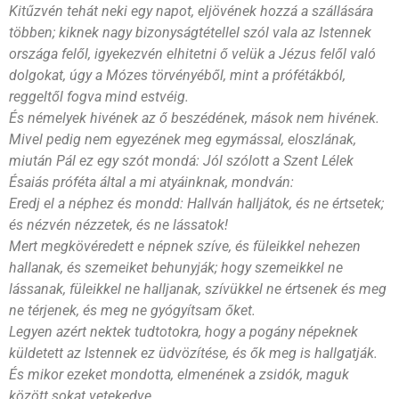
Kitűzvén tehát neki egy napot, eljövének hozzá a szállására
többen; kiknek nagy bizonyságtétellel szól vala az Istennek
országa felől, igyekezvén elhitetni ő velük a Jézus felől való
dolgokat, úgy a Mózes törvényéből, mint a prófétákból,
reggeltől fogva mind estvéig.
És némelyek hivének az ő beszédének, mások nem hivének.
Mivel pedig nem egyezének meg egymással, eloszlának,
miután Pál ez egy szót mondá: Jól szólott a Szent Lélek
Ésaiás próféta által a mi atyáinknak, mondván:
Eredj el a néphez és mondd: Hallván halljátok, és ne értsetek;
és nézvén nézzetek, és ne lássatok!
Mert megkövéredett e népnek szíve, és füleikkel nehezen
hallanak, és szemeiket behunyják; hogy szemeikkel ne
lássanak, füleikkel ne halljanak, szívükkel ne értsenek és meg
ne térjenek, és meg ne gyógyítsam őket.
Legyen azért nektek tudtotokra, hogy a pogány népeknek
küldetett az Istennek ez üdvözítése, és ők meg is hallgatják.
És mikor ezeket mondotta, elmenének a zsidók, maguk
között sokat vetekedve.