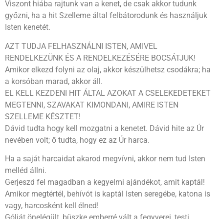
Viszont hiába rajtunk van a kenet, de csak akkor tudunk
győzni, ha a hit Szelleme által felbátorodunk és használjuk
Isten kenetét.
AZT TUDJA FELHASZNÁLNI ISTEN, AMIVEL
RENDELKEZÜNK ÉS A RENDELKEZÉSÉRE BOCSÁTJUK!
Amikor elkezd folyni az olaj, akkor készülhetsz csodákra; ha
a korsóban marad, akkor áll.
EL KELL KEZDENI HIT ÁLTAL AZOKAT A CSELEKEDETEKET
MEGTENNI, SZAVAKAT KIMONDANI, AMIRE ISTEN
SZELLEME KÉSZTET!
Dávid tudta hogy kell mozgatni a kenetet. Dávid hite az Úr
nevében volt; ő tudta, hogy ez az Úr harca.
Ha a saját harcaidat akarod megvívni, akkor nem tud Isten
melléd állni.
Gerjeszd fel magadban a kegyelmi ajándékot, amit kaptál!
Amikor megtértél, behívót is kaptál Isten seregébe, katona is
vagy, harcosként kell élned!
Góliát önelégült, büszke emberré vált a fegyverei, testi