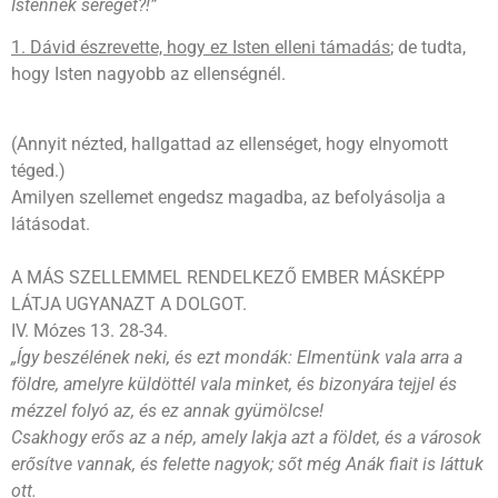
Istennek seregét?!”
1. Dávid észrevette, hogy ez Isten elleni támadás
; de tudta,
hogy Isten nagyobb az ellenségnél.
(Annyit nézted, hallgattad az ellenséget, hogy elnyomott
téged.)
Amilyen szellemet engedsz magadba, az befolyásolja a
látásodat.
A MÁS SZELLEMMEL RENDELKEZŐ EMBER MÁSKÉPP
LÁTJA UGYANAZT A DOLGOT.
IV. Mózes 13. 28-34.
„Így beszélének neki, és ezt mondák: Elmentünk vala arra a
földre, amelyre küldöttél vala minket, és bizonyára tejjel és
mézzel folyó az, és ez annak gyümölcse!
Csakhogy erős az a nép, amely lakja azt a földet, és a városok
erősítve vannak, és felette nagyok; sőt még Anák fiait is láttuk
ott.