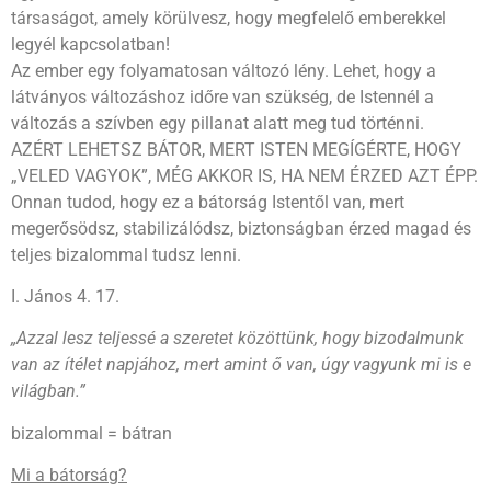
társaságot, amely körülvesz, hogy megfelelő emberekkel
legyél kapcsolatban!
Az ember egy folyamatosan változó lény. Lehet, hogy a
látványos változáshoz időre van szükség, de Istennél a
változás a szívben egy pillanat alatt meg tud történni.
AZÉRT LEHETSZ BÁTOR, MERT ISTEN MEGÍGÉRTE, HOGY
„VELED VAGYOK”, MÉG AKKOR IS, HA NEM ÉRZED AZT ÉPP.
Onnan tudod, hogy ez a bátorság Istentől van, mert
megerősödsz, stabilizálódsz, biztonságban érzed magad és
teljes bizalommal tudsz lenni.
I. János 4. 17.
„Azzal lesz teljessé a szeretet közöttünk, hogy bizodalmunk
van az ítélet napjához, mert amint ő van, úgy vagyunk mi is e
világban.”
bizalommal = bátran
Mi a bátorság?