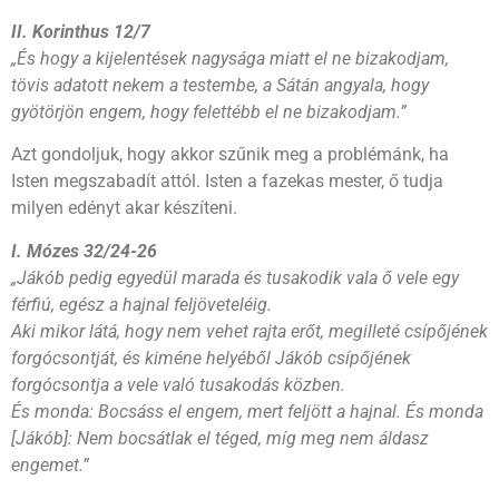
II. Korinthus 12/7
„És hogy a kijelentések nagysága miatt el ne bizakodjam,
tövis adatott nekem a testembe, a Sátán angyala, hogy
gyötörjön engem, hogy felettébb el ne bizakodjam.”
Azt gondoljuk, hogy akkor szűnik meg a problémánk, ha
Isten megszabadít attól. Isten a fazekas mester, ő tudja
milyen edényt akar készíteni.
I. Mózes 32/24-26
„Jákób pedig egyedül marada és tusakodik vala ő vele egy
férfiú, egész a hajnal feljöveteléig.
Aki mikor látá, hogy nem vehet rajta erőt, megilleté csípőjének
forgócsontját, és kiméne helyéből Jákób csípőjének
forgócsontja a vele való tusakodás közben.
És monda: Bocsáss el engem, mert feljött a hajnal. És monda
[Jákób]: Nem bocsátlak el téged, míg meg nem áldasz
engemet.”