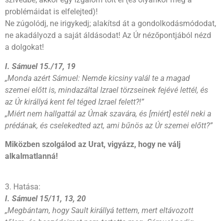
problémáidat is elfelejted)!
Ne zúgolódj, ne irigykedj; alakítsd át a gondolkodásmódodat,
ne akadályozd a saját áldásodat! Az Úr nézőpontjából nézd
a dolgokat!
I. Sámuel 15./17, 19
„Monda azért Sámuel: Nemde kicsiny valál te a magad
szemei előtt is, mindazáltal Izrael törzseinek fejévé lettél, és
az Úr királlyá kent fel téged Izrael felett?!”
„Miért nem hallgattál az Úrnak szavára, és [miért] estél neki a
prédának, és cselekedted azt, ami bűnös az Úr szemei előtt?”
Miközben szolgálod az Urat, vigyázz, hogy ne válj
alkalmatlanná!
3. Hatása:
I. Sámuel 15/11, 13, 20
„Megbántam, hogy Sault királlyá tettem, mert eltávozott