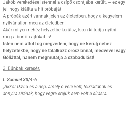
Jákób verekedése Istennel a csípő csontjába került. ~ ez egy
jel, hogy kiállta a hit próbáját
A próbák azért vannak jelen az életedben, hogy a kegyelem
nyilvánuljon meg az életedben!
Akár milyen nehéz helyzetbe kerülsz, Isten ki tudja nyitni
még a börtön ajtókat is!
Isten nem attól fog megvédeni, hogy ne kerülj nehéz
helyzetekbe, hogy ne találkozz oroszlánnal, medvével vagy
Góliáttal, hanem megmutatja a szabadulást!
3. Bűnbak keresés
I. Sámuel 30/4-6
„Akkor Dávid és a nép, amely ő vele volt, felkiáltának és
annyira sírának, hogy végre erejük sem volt a sírásra.
Dávidnak két felesége is fogságba hurcoltatott, a Jezréelből
való Ahinoám és a Kármelből való Abigail, a Nábál felesége.
És Dávid igen nagy szorultságba juta, mert a nép [arról]
beszélt, hogy megkövezi őt, mivel az egész nép lelke
elkeseredett fiaik és leányaik miatt. Dávid azonban