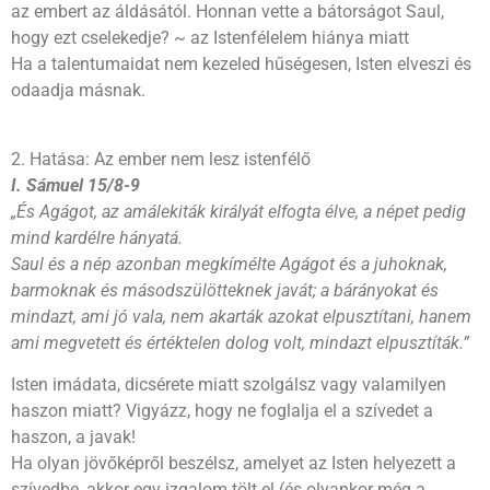
az embert az áldásától. Honnan vette a bátorságot Saul,
hogy ezt cselekedje? ~ az Istenfélelem hiánya miatt
Ha a talentumaidat nem kezeled hűségesen, Isten elveszi és
odaadja másnak.
2. Hatása: Az ember nem lesz istenfélő
I. Sámuel 15/8-9
„És Agágot, az amálekiták királyát elfogta élve, a népet pedig
mind kardélre hányatá.
Saul és a nép azonban megkímélte Agágot és a juhoknak,
barmoknak és másodszülötteknek javát; a bárányokat és
mindazt, ami jó vala, nem akarták azokat elpusztítani, hanem
ami megvetett és értéktelen dolog volt, mindazt elpusztíták.”
Isten imádata, dicsérete miatt szolgálsz vagy valamilyen
haszon miatt? Vigyázz, hogy ne foglalja el a szívedet a
haszon, a javak!
Ha olyan jövőképről beszélsz, amelyet az Isten helyezett a
szívedbe, akkor egy izgalom tölt el (és olyankor még a