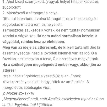
1. Ahol Izrael szomjazott, (vágyak helye) hitetlenkedett és
zúgolódott
2. Másrészről a támogatás helye.
Ott ahol Isten tudott volna támogatni; de a hitetlenség és
zúgolódás miatt a romlás helye lett.
Természetes szükségeik voltak, de nem tudták normálisan
kezelni a vágyaikat.
Ha nem tudod normálisan kezelni a
vágyaidat, romlás lesz az életedben.
Meg van az ideje az áttörésnek, de ki kell tartani!!!
Bírd ki
és reménységgel nézd a jövődet! Istennél van az idő, Ő a
fazekas, neki megvan a terve, Ő a személyes megváltónk.
Ha a szükségben megelégedett ember vagy, akkor jön az
áttörés!
Izrael népe zúgolódott a vezetőjük ellen. Ennek
következménye az lett, hogy jöttek az amálekiták. A
morgolódás sötétségbe visz.
V. Mózes 25/17-18
„Megemlékezzél arról, amit Amálek cselekedett rajtad az úton,
amikor Egyiptomból kijöttetek: