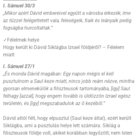
I. Sámuel 30/3
„Mikor azért Dávid embereivel együtt a városba érkezék; íme
az tűzzel felégettetett vala, feleségeik, fiaik és leányaik pedig
fogságba hurcoltattak.”
✓Félelmek helye
Hogy került ki Dávid Siklágba Izrael földjéről? – Félelem
miatt
I. Sámuel 27/1
„És monda Dávid magában: Egy napon mégis el kell
pusztulnom a Saul keze miatt, nincs jobb reám nézve, mintha
gyorsan elmenekülök a filiszteusok tartományába, [így] Saul
felhagy [azzal], hogy engem tovább is üldözzön Izrael egész
területén, és [így] megszabadulok az ő kezéből.”
Dávid attól félt, hogy elpusztul (Saul keze által), ezért került
Siklágba, ami a pusztulás helye lett számára. Siklág a
filiszteusok földje volt, akiket korábban legyőzött; nem Isten