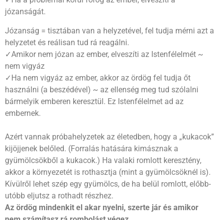
józanságát.
Józanság = tisztában van a helyzetével, fel tudja mérni azt a
helyzetet és reálisan tud rá reagálni.
✓Amikor nem józan az ember, elveszíti az Istenfélelmét ~
nem vigyáz
✓Ha nem vigyáz az ember, akkor az ördög fel tudja őt
használni (a beszédével) ~ az ellenség meg tud szólalni
bármelyik emberen keresztül. Ez Istenfélelmet ad az
embernek.
Azért vannak próbahelyzetek az életedben, hogy a „kukacok”
kijöjjenek belőled. (Forralás hatására kimásznak a
gyümölcsökből a kukacok.) Ha valaki romlott keresztény,
akkor a környezetét is rothasztja (mint a gyümölcsöknél is).
Kívülről lehet szép egy gyümölcs, de ha belül romlott, előbb-
utóbb eljutsz a rothadt részhez.
Az ördög mindenkit el akar nyelni, szerte jár és amikor
nem számítasz rá rombolást végez.