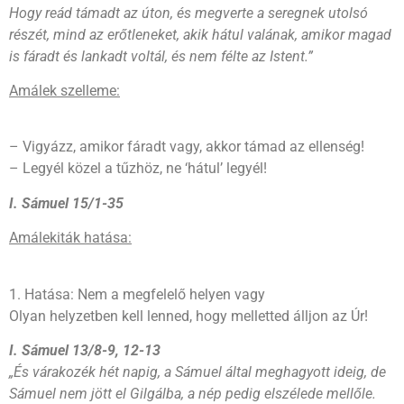
Hogy reád támadt az úton, és megverte a seregnek utolsó
részét, mind az erőtleneket, akik hátul valának, amikor magad
is fáradt és lankadt voltál, és nem félte az Istent.”
Amálek szelleme:
– Vigyázz, amikor fáradt vagy, akkor támad az ellenség!
– Legyél közel a tűzhöz, ne ‘hátul’ legyél!
I. Sámuel 15/1-35
Amálekiták hatása:
1. Hatása: Nem a megfelelő helyen vagy
Olyan helyzetben kell lenned, hogy melletted álljon az Úr!
I. Sámuel 13/8-9, 12-13
„És várakozék hét napig, a Sámuel által meghagyott ideig, de
Sámuel nem jött el Gilgálba, a nép pedig elszélede mellőle.