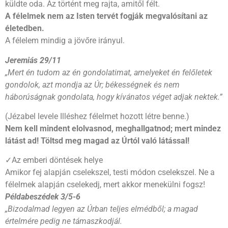
küldte oda. Az történt meg rajta, amitől félt.
A félelmek nem az Isten tervét fogják megvalósítani az
életedben.
A félelem mindig a jövőre irányul.
Jeremiás 29/11
„Mert én tudom az én gondolatimat, amelyeket én felőletek
gondolok, azt mondja az Úr; békességnek és nem
háborúságnak gondolata, hogy kívánatos véget adjak nektek.”
(Jézabel levele Illéshez félelmet hozott létre benne.)
Nem kell mindent elolvasnod, meghallgatnod; mert mindez
látást ad! Töltsd meg magad az Úrtól való látással!
✓Az emberi döntések helye
Amikor fej alapján cselekszel, testi módon cselekszel. Ne a
félelmek alapján cselekedj, mert akkor menekülni fogsz!
Példabeszédek 3/5-6
„Bizodalmad legyen az Úrban teljes elmédből; a magad
értelmére pedig ne támaszkodjál.