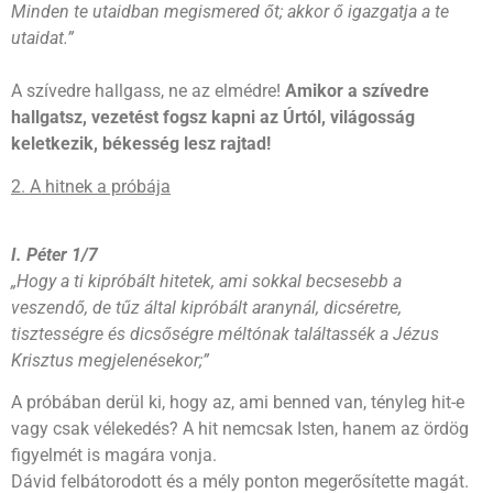
Minden te utaidban megismered őt; akkor ő igazgatja a te
utaidat.”
A szívedre hallgass, ne az elmédre!
Amikor a szívedre
hallgatsz, vezetést fogsz kapni az Úrtól, világosság
keletkezik, békesség lesz rajtad!
2. A hitnek a próbája
I. Péter 1/7
„Hogy a ti kipróbált hitetek, ami sokkal becsesebb a
veszendő, de tűz által kipróbált aranynál, dicséretre,
tisztességre és dicsőségre méltónak találtassék a Jézus
Krisztus megjelenésekor;”
A próbában derül ki, hogy az, ami benned van, tényleg hit-e
vagy csak vélekedés? A hit nemcsak Isten, hanem az ördög
figyelmét is magára vonja.
Dávid felbátorodott és a mély ponton megerősítette magát.