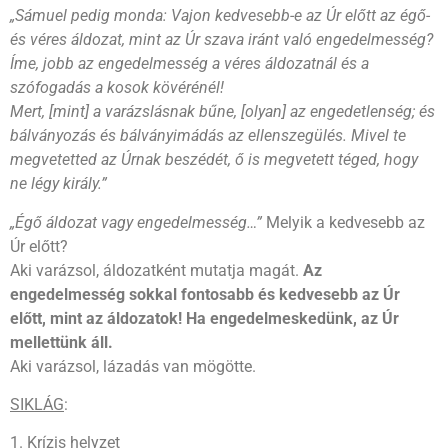
„Sámuel pedig monda: Vajon kedvesebb-e az Úr előtt az égő-
és véres áldozat, mint az Úr szava iránt való engedelmesség?
Íme, jobb az engedelmesség a véres áldozatnál és a
szófogadás a kosok kövérénél!
Mert, [mint] a varázslásnak bűne, [olyan] az engedetlenség; és
bálványozás és bálványimádás az ellenszegülés. Mivel te
megvetetted az Úrnak beszédét, ő is megvetett téged, hogy
ne légy király.”
„Égő áldozat vagy engedelmesség…”
Melyik a kedvesebb az
Úr előtt?
Aki varázsol, áldozatként mutatja magát.
Az
engedelmesség sokkal fontosabb és kedvesebb az Úr
előtt, mint az áldozatok! Ha engedelmeskedünk, az Úr
mellettünk áll.
Aki varázsol, lázadás van mögötte.
SIKLÁG
:
1. Krízis helyzet