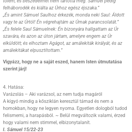
tőlem, és beszédeimet nem tartotta meg. Sámuel pedig
felháborodék és kiálta az Úrhoz egész éjszaka.”
„És amint Sámuel Saulhoz érkezék, monda neki Saul: Áldott
vagy te az Úrtól! Én végrehajtám az Úrnak parancsolatát.”
„És felele Saul Sámuelnek: Én bizonyára hallgattam az Úr
szavára, és azon az úton jártam, amelyre engem az Úr
elküldött; és elhoztam Agágot, az amálekiták királyát, és az
amálekitákat elpusztítottam.”
Vigyázz, hogy ne a saját eszed, hanem Isten útmutatása
szerint járj!
4. Hatása:
Varázslás – Aki varázsol, az nem tudja magáról
A kígyó mindig a kősziklán keresztül támad és nem a
homokban, hogy ne legyen nyoma. Egyetlen dologból tudod
felismerni, a harapásból. ~ Belül megváltozik valami, érzed
hogy valami nem stimmel, elbizonytalanít.
I. Sámuel 15/22-23