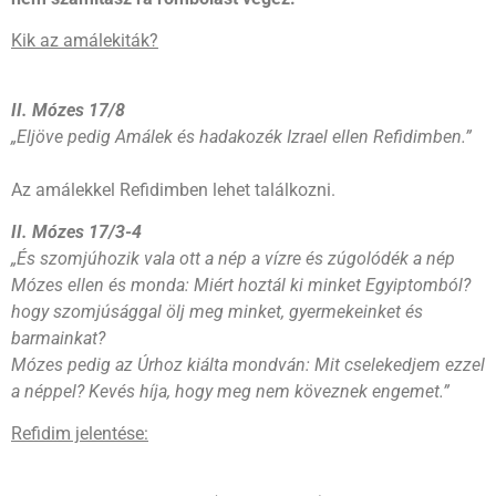
Kik az amálekiták?
II. Mózes 17/8
„Eljöve pedig Amálek és hadakozék Izrael ellen Refidimben.”
Az amálekkel Refidimben lehet találkozni.
II. Mózes 17/3-4
„És szomjúhozik vala ott a nép a vízre és zúgolódék a nép
Mózes ellen és monda: Miért hoztál ki minket Egyiptomból?
hogy szomjúsággal ölj meg minket, gyermekeinket és
barmainkat?
Mózes pedig az Úrhoz kiálta mondván: Mit cselekedjem ezzel
a néppel? Kevés híja, hogy meg nem köveznek engemet.”
Refidim jelentése: