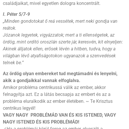
családjaikat, mivel egyetlen dologra koncentrált.
I. Péter 5/7-9
„Minden gondotokat ő reá vessétek, mert neki gondja van
reátok.
Józanok legyetek, vigyázzatok; mert a ti ellenségetek, az
ördög, mint ordító oroszlán szerte jár, keresvén, kit elnyeljen:
Akinek álljatok ellen, erősek lévén a hitben, tudva, hogy a
világban lévő atyafiságotokon ugyanazok a szenvedések
telnek be.”
Az ördög olyan embereket tud megtámadni és lenyelni,
akik a gondjaikkal vannak elfoglalva.
Amikor probléma centrikussá válik az ember, akkor
felnagyítja azt. Ez a látás becsapja az embert és az a
probléma eluralkodik az ember életében. ~ Te Krisztus
centrikus legyél!
VAGY NAGY PROBLÉMÁD VAN ÉS KIS ISTENED, VAGY
NAGY ISTENED ÉS KIS PROBLÉMÁD!
✓Ha a problémái körül forog az ember, elveszíti a