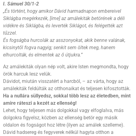
I. Sámuel 30/1-2
„És történt, hogy amikor Dávid harmadnapon embereivel
Siklágba megérkezék, [íme] az amálekiták betörének a déli
vidékre és Siklágba, és leverték Siklágot, és felégették azt
tűzzel.
És fogságba hurcolák az asszonyokat, akik benne valának,
kicsinytől fogva nagyig; senkit sem öltek meg, hanem
elhurcolták, és elmentek az ő útjukra.”
Az amálekiták olyan nép volt, akire Isten megmondta, hogy
örök harcuk lesz velük.
Dávidot, miután visszatért a harcból, – az várta, hogy az
amálekiták feldúlták az otthonaikat és teljesen kifosztották.
Ha a nullára süllyedsz, sokkal több lesz az életedben, mint
amire ráteszi a kezét az ellenség!
Lehet, hogy teljesen más dolgokkal vagy elfoglalva, más
dolgokra figyelsz, közben az ellenség betör egy másik
oldalon és fogságot hoz létre (ilyen az amálek szelleme).
Dávid hadsereg és fegyverek nélkül hagyta otthon a