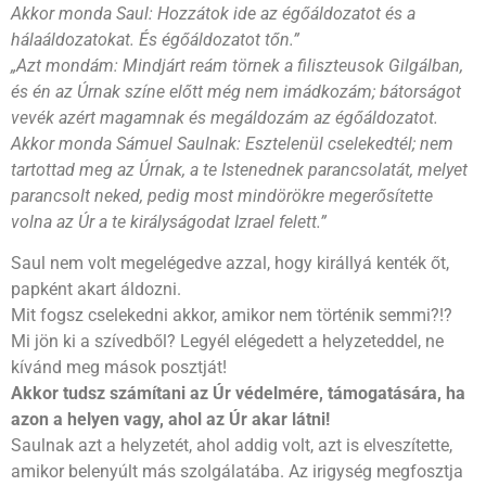
Akkor monda Saul: Hozzátok ide az égőáldozatot és a
hálaáldozatokat. És égőáldozatot tőn.”
„Azt mondám: Mindjárt reám törnek a filiszteusok Gilgálban,
és én az Úrnak színe előtt még nem imádkozám; bátorságot
vevék azért magamnak és megáldozám az égőáldozatot.
Akkor monda Sámuel Saulnak: Esztelenül cselekedtél; nem
tartottad meg az Úrnak, a te Istenednek parancsolatát, melyet
parancsolt neked, pedig most mindörökre megerősítette
volna az Úr a te királyságodat Izrael felett.”
Saul nem volt megelégedve azzal, hogy királlyá kenték őt,
papként akart áldozni.
Mit fogsz cselekedni akkor, amikor nem történik semmi?!?
Mi jön ki a szívedből? Legyél elégedett a helyzeteddel, ne
kívánd meg mások posztját!
Akkor tudsz számítani az Úr védelmére, támogatására, ha
azon a helyen vagy, ahol az Úr akar látni!
Saulnak azt a helyzetét, ahol addig volt, azt is elveszítette,
amikor belenyúlt más szolgálatába. Az irigység megfosztja