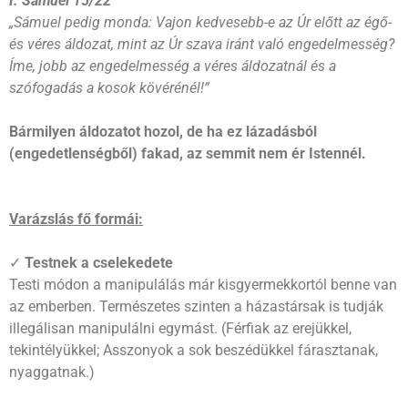
I. Sámuel 15/22
„Sámuel pedig monda: Vajon kedvesebb-e az Úr előtt az égő-
és véres áldozat, mint az Úr szava iránt való engedelmesség?
Íme, jobb az engedelmesség a véres áldozatnál és a
szófogadás a kosok kövérénél!”
Bármilyen áldozatot hozol, de ha ez lázadásból
(engedetlenségből) fakad, az semmit nem ér Istennél.
Varázslás fő formái:
✓
Testnek a cselekedete
Testi módon a manipulálás már kisgyermekkortól benne van
az emberben. Természetes szinten a házastársak is tudják
illegálisan manipulálni egymást. (Férfiak az erejükkel,
tekintélyükkel; Asszonyok a sok beszédükkel fárasztanak,
nyaggatnak.)