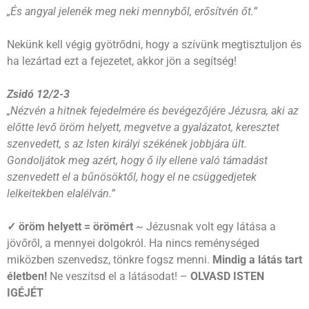
„És angyal jelenék meg neki mennyből, erősítvén őt.”
Nekünk kell végig gyötrődni, hogy a szívünk megtisztuljon és
ha lezártad ezt a fejezetet, akkor jön a segítség!
Zsidó 12/2-3
„Nézvén a hitnek fejedelmére és bevégezőjére Jézusra, aki az
előtte levő öröm helyett, megvetve a gyalázatot, keresztet
szenvedett, s az Isten királyi székének jobbjára ült.
Gondoljátok meg azért, hogy ő ily ellene való támadást
szenvedett el a bűnösöktől, hogy el ne csüggedjetek
lelkeitekben elalélván.”
✓ öröm helyett = örömért
~
Jézusnak volt egy látása a
jövőről, a mennyei dolgokról. Ha nincs reménységed
miközben szenvedsz, tönkre fogsz menni.
Mindig a látás tart
életben!
Ne veszítsd el a látásodat! –
OLVASD ISTEN
IGÉJÉT