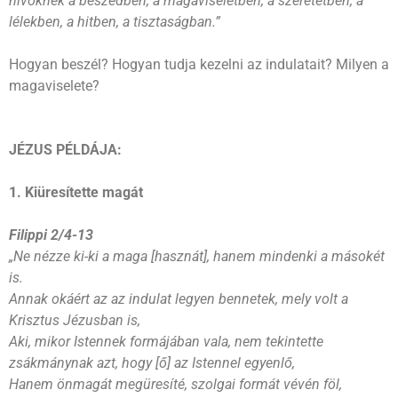
hívőknek a beszédben, a magaviseletben, a szeretetben, a
lélekben, a hitben, a tisztaságban.”
Hogyan beszél? Hogyan tudja kezelni az indulatait? Milyen a
magaviselete?
JÉZUS PÉLDÁJA:
1. Kiüresítette magát
Filippi 2/4-13
„Ne nézze ki-ki a maga [hasznát], hanem mindenki a másokét
is.
Annak okáért az az indulat legyen bennetek, mely volt a
Krisztus Jézusban is,
Aki, mikor Istennek formájában vala, nem tekintette
zsákmánynak azt, hogy [ő] az Istennel egyenlő,
Hanem önmagát megüresíté, szolgai formát vévén föl,