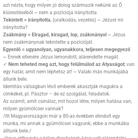
azt nézte, hogy milyen jó dolog származik nekünk az Ő
kiüresítéséből ~ nem a pozíciója irányította
Tekintett = irányította
, (uralkodás, vezetés) ~ Jézust mi
irányította?
Zsákmány = Elragad, kiragad, lop, zsákmányol
~
Jézus
nem zsákmánynak tekintette a pozícióját.
Egyenlő = ugyanolyan, ugyanakkora, teljesen megegyező
~ Ennek ellenére Jézus lemondott; alárendelte magát.
✓
Nem teheted meg azt, hogy felülmúlod az Atyaságot
; van
egy határ, amit nem léphetsz át! ~ Valaki más munkájába
állunk bele.
Identitás válságban lévő emberek akasztják magukra a
címkéket, pl. Pásztor – de ez szolgálat, feladatok.
Az számít, amit csinálsz; mit hozol létre, milyen hatása van,
milyen gyümölcsei vannak?
/Itt Magyarországon már a 80-as években elindult egy
munka, mi annak a gyümölcsei vagyunk, ebbe a munkába
álltunk bele./