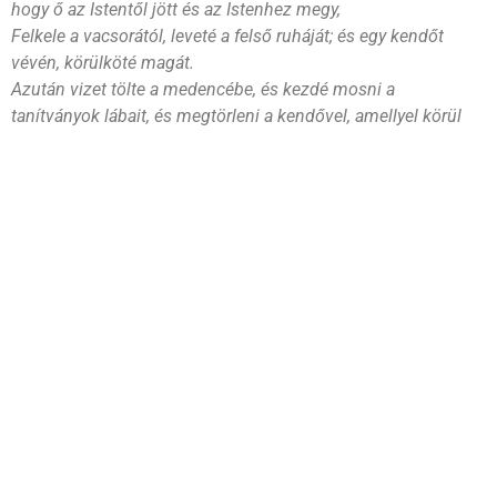
hogy ő az Istentől jött és az Istenhez megy,
Felkele a vacsorától, leveté a felső ruháját; és egy kendőt
vévén, körülköté magát.
Azután vizet tölte a medencébe, és kezdé mosni a
tanítványok lábait, és megtörleni a kendővel, amellyel körül
vala kötve.
Méne azért Simon Péterhez; és az monda neki: Uram, te
mosod-e meg az én lábaimat?
Felele Jézus és monda neki: Amit én cselekszem, te azt most
nem érted, de ezután majd megérted.
Monda neki Péter: Az én lábaimat nem mosod meg soha!
Felele neki Jézus: Ha meg nem moslak téged, semmi közöd
sincs én hozzám.
Monda neki Simon Péter: Uram, ne csak lábaimat, hanem
kezeimet és fejemet is!
Monda neki Jézus: Aki megfürödött, nincs másra szüksége,
mint a lábait megmosni, különben egészen tiszta; ti is tiszták
vagytok, de nem mindnyájan.
Tudta ugyanis, hogy ki árulja el őt; azért mondá: Nem vagytok