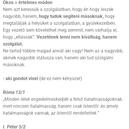
Okos = értelmes módon
Nem azt keressük a szolgálatban, hogy én hogy leszek
nagyobb, hanem,
hogy tudok segíteni másoknak,
hogy
megtalálják a helyüket a szolgálatban, a gyülekezetben.
Egy vezető sem követelhet meg semmit, nem várhatja el,
hogy „ellássák”.
Vezetőnek lenni nem kiváltság, hanem
szolgálat.
Ne tartsd többre magad annál aki vagy! Nem az a nagyobb,
akinek nagyobb státusza van, hanem aki tud szolgálni
másoknak.
•
aki
gondot visel
(de ez nem kényszer)
Róma 13/1
„Minden lélek engedelmeskedjék a felső hatalmasságoknak;
mert nincsen hatalmasság, hanem csak Istentől: és amely
hatalmasságok vannak, az Istentől rendeltettek.”
I. Péter 5/2