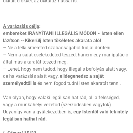
okkult erőkkel, az okkultizmussal is.
A varázslás célja
:
embereket IRÁNYÍTANI ILLEGÁLIS MÓDON ~
Isten ellen
lázítson ~ Kikerülj Isten tökéletes akarata alól
– Ne a lelkiismereted szabadságából tudjál dönteni.
– Nem a saját cselekedeted teszed, hanem egy manipuláció
által más akaratát teszed meg.
– Lehet, hogy nem tudod, hogy illegális befolyás alatt vagy,
de ha varázslás alatt vagy,
elidegenedsz a saját
személyedtől is
és nem fogod tudni Isten akaratát tenni.
Van olyan, hogy valaki legálisan hat rád, pl. a feleséged,
vagy a munkahelyi vezetőd (szerződésben vagytok).
Ugyanígy van a gyülekezetben is,
egy Istentől való tekintély
legálisan hathat rád.