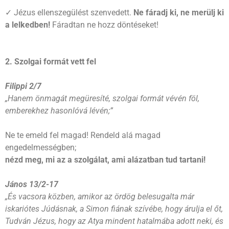
✓ Jézus ellenszegülést szenvedett.
Ne fáradj ki, ne merülj ki
a lelkedben!
Fáradtan ne hozz döntéseket!
2. Szolgai formát vett fel
Filippi 2/7
„Hanem önmagát megüresíté, szolgai formát vévén föl,
emberekhez hasonlóvá lévén;”
Ne te emeld fel magad! Rendeld alá magad
engedelmességben;
nézd meg, mi az a szolgálat, ami alázatban tud tartani!
János 13/2-17
„És vacsora közben, amikor az ördög belesugalta már
iskariótes Júdásnak, a Simon fiának szívébe, hogy árulja el őt,
Tudván Jézus, hogy az Atya mindent hatalmába adott neki, és