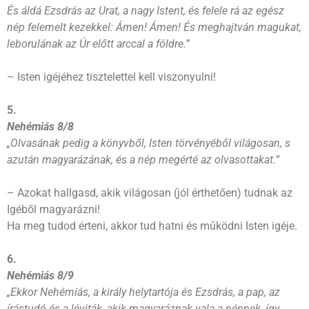
És áldá Ezsdrás az Urat, a nagy Istent, és felele rá az egész
nép felemelt kezekkel: Ámen! Ámen! És meghajtván magukat,
leborulának az Úr előtt arccal a földre.”
– Isten igéjéhez tisztelettel kell viszonyulni!
5.
Nehémiás 8/8
„Olvasának pedig a könyvből, Isten törvényéből világosan, s
azután magyarázának, és a nép megérté az olvasottakat.”
– Azokat hallgasd, akik világosan (jól érthetően) tudnak az
Igéből magyarázni!
Ha meg tudod érteni, akkor tud hatni és működni Isten igéje.
6.
Nehémiás 8/9
„Ekkor Nehémiás, a király helytartója és Ezsdrás, a pap, az
írástudó és a léviták, akik magyaráznak vala a népnek, így