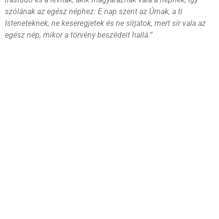
szólának az egész néphez: E nap szent az Úrnak, a ti
Isteneteknek, ne keseregjetek és ne sírjatok, mert sír vala az
egész nép, mikor a törvény beszédeit hallá.”
– Elhívott emberek magyarázzák Isten igéjét. Aki
magyarázza az Igét, annak tanulmányoznia kell!
Akinek van elhívása, annak kibontakozik a szolgálata, de
ehhez idő kell és megpróbáltatás (ha nem így van, nem fog
működni, nem ugyanaz az eredmény jön létre). ~ Isten
garanciát vállal amellett, akit küld.
– A helyreállítás úgy kezdődik, hogy szembesülni kell Isten
mércéjével, hogy megítéljük magunkat. Ne a magad feje
szerint járj!
Az a jó, amit Isten Igéje annak mond. Isten igéje ítéli meg a
motívumainkat.
Jóel 2/13
„És szíveteket szaggassátok meg, ne ruháitokat, úgy térjetek