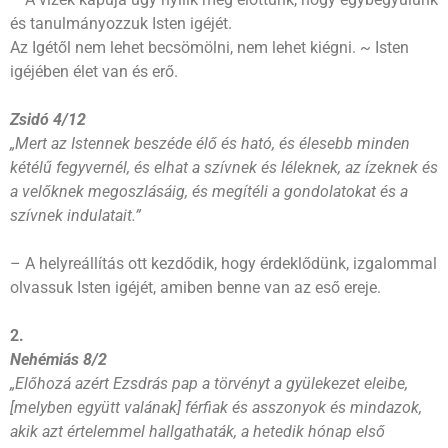
és tanulmányozzuk Isten igéjét.
Az Igétől nem lehet becsömölni, nem lehet kiégni. ~ Isten
igéjében élet van és erő.
Zsidó 4/12
„Mert az Istennek beszéde élő és ható, és élesebb minden
kétélű fegyvernél, és elhat a szívnek és léleknek, az ízeknek és
a velőknek megoszlásáig, és megítéli a gondolatokat és a
szívnek indulatait.”
– A helyreállítás ott kezdődik, hogy érdeklődünk, izgalommal
olvassuk Isten igéjét, amiben benne van az eső ereje.
2.
Nehémiás 8/2
„Előhozá azért Ezsdrás pap a törvényt a gyülekezet eleibe,
[melyben együtt valának] férfiak és asszonyok és mindazok,
akik azt értelemmel hallgathaták, a hetedik hónap első