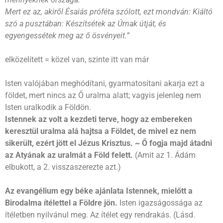
Mert ez az, akiről Ésaiás próféta szólott, ezt mondván: Kiáltó
szó a pusztában: Készítsétek az Úrnak útját, és
egyengessétek meg az ő ösvényeit.”
elközelített = közel van, szinte itt van már
Isten valójában meghódítani, gyarmatosítani akarja ezt a
földet, mert nincs az Ő uralma alatt; vagyis jelenleg nem
Isten uralkodik a Földön.
Istennek az volt a kezdeti terve, hogy az embereken
keresztül uralma alá hajtsa a Földet, de mivel ez nem
sikerült, ezért jött el Jézus Krisztus. ~ Ő fogja majd átadni
az Atyának az uralmát a Föld felett.
(Amit az 1. Ádám
elbukott, a 2. visszaszerezte azt.)
Az evangélium egy béke ajánlata Istennek, mielőtt a
Birodalma ítélettel a Földre jön.
Isten igazságossága az
ítéletben nyilvánul meg. Az ítélet egy rendrakás. (Lásd.