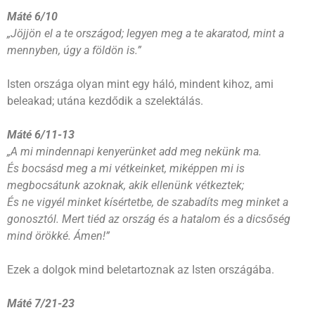
Máté 6/10
„Jöjjön el a te országod; legyen meg a te akaratod, mint a
mennyben, úgy a földön is.”
Isten országa olyan mint egy háló, mindent kihoz, ami
beleakad; utána kezdődik a szelektálás.
Máté 6/11-13
„A mi mindennapi kenyerünket add meg nekünk ma.
És bocsásd meg a mi vétkeinket, miképpen mi is
megbocsátunk azoknak, akik ellenünk vétkeztek;
És ne vigyél minket kísértetbe, de szabadíts meg minket a
gonosztól. Mert tiéd az ország és a hatalom és a dicsőség
mind örökké. Ámen!”
Ezek a dolgok mind beletartoznak az Isten országába.
Máté 7/21-23