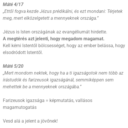
Máté 4/17
„Ettől fogva kezde Jézus prédikálni, és ezt mondani: Térjetek
meg, mert elközelgetett a mennyeknek országa.”
Jézus is Isten országának az evangéliumát hirdette.
A megtérés azt jelenti, hogy megadom magamat.
Kell kérni Istentől bölcsességet, hogy az ember belássa, hogy
elsodródott Istentől.
Máté 5/20
„Mert mondom nektek, hogy ha a ti igazságotok nem több az
írástudók és farizeusok igazságánál, semmiképpen sem
mehettek be a mennyeknek országába.”
Farizeusok igazsága = képmutatás, vallásos
magamutogatás
Vesd alá a jelent a jövőnek!