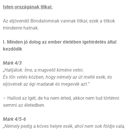
Isten országának titkai:
Az eljövendő Birodalomnak vannak titkai; ezek a titkok
mindenre hatnak.
I. Minden jó dolog az ember életében igehirdetés által
kezdődik
Márk 4/3
„Halljátok: Íme, a magvető kiméne vetni.
És lőn vetés közben, hogy némely az út mellé esék, és
eljövének az égi madarak és megevék azt.”
– Hallod az Igét, de ha nem érted, akkor nem tud történni
semmi az életedben.
Márk 4/5-6
„Némely pedig a köves helyre esék, ahol nem sok földje vala,