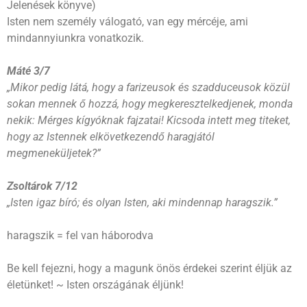
Jelenések könyve)
Isten nem személy válogató, van egy mércéje, ami
mindannyiunkra vonatkozik.
Máté 3/7
„Mikor pedig látá, hogy a farizeusok és szadduceusok közül
sokan mennek ő hozzá, hogy megkeresztelkedjenek, monda
nekik: Mérges kígyóknak fajzatai! Kicsoda intett meg titeket,
hogy az Istennek elkövetkezendő haragjától
megmeneküljetek?”
Zsoltárok 7/12
„Isten igaz bíró; és olyan Isten, aki mindennap haragszik.”
haragszik = fel van háborodva
Be kell fejezni, hogy a magunk önös érdekei szerint éljük az
életünket! ~ Isten országának éljünk!