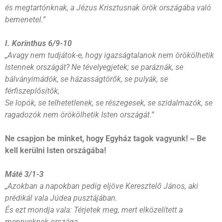
és megtartónknak, a Jézus Krisztusnak örök országába való
bemenetel.”
I. Korinthus 6/9-10
„Avagy nem tudjátok-e, hogy igazságtalanok nem örökölhetik
Istennek országát? Ne tévelyegjetek; se paráznák, se
bálványimádók, se házasságtörők, se pulyák, se
férfiszeplősítők,
Se lopók, se telhetetlenek, se részegesek, se szidalmazók, se
ragadozók nem örökölhetik Isten országát.”
Ne csapjon be minket, hogy Egyház tagok vagyunk! ~ Be
kell kerülni Isten országába!
Máté 3/1-3
„Azokban a napokban pedig eljöve Keresztelő János, aki
prédikál vala Júdea pusztájában.
És ezt mondja vala: Térjetek meg, mert elközelített a
mennyeknek országa.