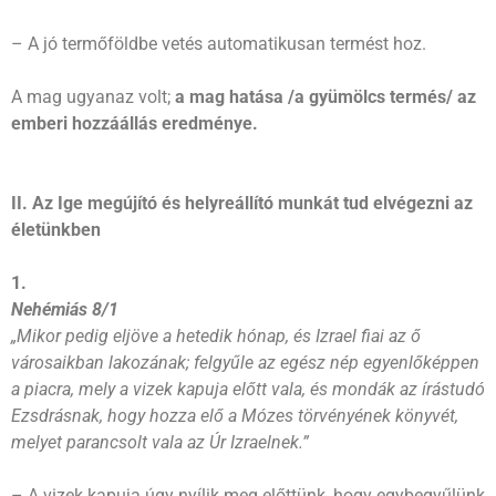
– A jó termőföldbe vetés automatikusan termést hoz.
A mag ugyanaz volt;
a mag hatása /a gyümölcs termés/ az
emberi hozzáállás eredménye.
II. Az Ige megújító és helyreállító munkát tud elvégezni az
életünkben
1.
Nehémiás 8/1
„Mikor pedig eljöve a hetedik hónap, és Izrael fiai az ő
városaikban lakozának; felgyűle az egész nép egyenlőképpen
a piacra, mely a vizek kapuja előtt vala, és mondák az írástudó
Ezsdrásnak, hogy hozza elő a Mózes törvényének könyvét,
melyet parancsolt vala az Úr Izraelnek.”
– A vizek kapuja úgy nyílik meg előttünk, hogy egybegyűlünk