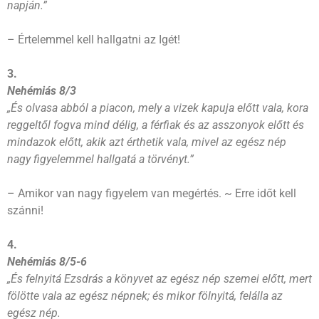
napján.”
– Értelemmel kell hallgatni az Igét!
3.
Nehémiás 8/3
„És olvasa abból a piacon, mely a vizek kapuja előtt vala, kora
reggeltől fogva mind délig, a férfiak és az asszonyok előtt és
mindazok előtt, akik azt érthetik vala, mivel az egész nép
nagy figyelemmel hallgatá a törvényt.”
– Amikor van nagy figyelem van megértés. ~ Erre időt kell
szánni!
4.
Nehémiás 8/5-6
„És felnyitá Ezsdrás a könyvet az egész nép szemei előtt, mert
fölötte vala az egész népnek; és mikor fölnyitá, felálla az
egész nép.