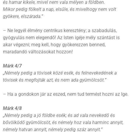
és hamar kikele, mivel nem vala mélyen a földben.
Mikor pedig fölkelt a nap, elsűle, és mivelhogy nem volt
gyökere, elszárada.”
– Ne legyél élmény centrikus keresztény; a szabadulás,
gyógyulás nem elegendő! Az Isten igéje mély szántást is
akar végezni; meg kell, hogy gyökerezzen benned,
maradandó változásokat hozzon!
Márk 4/7
„Némely pedig a tövisek közé esék, és felnevekedének a
tövisek és megfojták azt, és nem ada gyümölcsöt.”
– Ha a gondokon jár az eszed, nem tud termést hozni az Ige.
Márk 4/8
„Némely pedig a jó földbe esék; és ad vala nevekedő és
bővölködő gyümölcsöt, és némely hoz vala harminc annyit,
némely hatvan annyit, némely pedig száz annyit.”