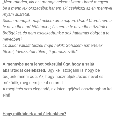
„Nem minden, aki ezt mondja nekem: Uram! Uram! megyen
be a mennyek országába; hanem aki cselekszi az én mennyei
Atyám akaratát.
Sokan mondják majd nekem ama napon: Uram! Uram! nem a
te nevedben prófétáltunk-e, és nem a te nevedben űztünk-e
ördögöket, és nem cselekedtünk-e sok hatalmas dolgot a te
nevedben?
És akkor vallást teszek majd nekik: Sohasem ismertelek
titeket; távozzatok tőlem, ti gonosztevők.”
A mennybe nem lehet bekerülni úgy, hogy a saját
akaratodat cselekszed.
Úgy kell szolgálni is, hogy be
tudjunk menni oda. Az, hogy használjuk Jézus nevét és
működik, még nem jelent semmit.
A megtérés sem elegendő, az Isten igéjével összhangban kell
élni!
Hogy működnek a mi életünkben?