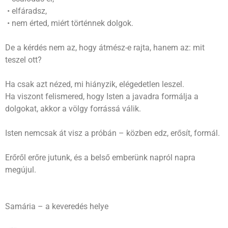
• elfáradsz,
• nem érted, miért történnek dolgok.
De a kérdés nem az, hogy átmész-e rajta, hanem az: mit
teszel ott?
Ha csak azt nézed, mi hiányzik, elégedetlen leszel.
Ha viszont felismered, hogy Isten a javadra formálja a
dolgokat, akkor a völgy forrássá válik.
Isten nemcsak át visz a próbán – közben edz, erősít, formál.
Erőről erőre jutunk, és a belső emberünk napról napra
megújul.
Samária – a keveredés helye