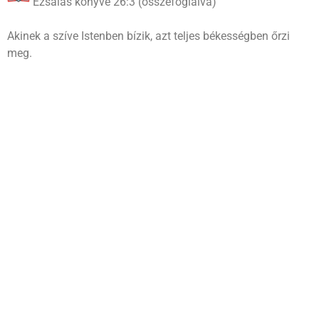
Ézsaiás könyve 26:3 (összefoglalva)
Akinek a szíve Istenben bízik, azt teljes békességben őrzi
meg.
Összegzés – életszerűen
• Át kell menned a saját völgyeiden.
• El kell hagynod a kettős szívet.
• Folyamatosan növekedned kell.
• Meg kell tanulnod Istennek tetsző módon élni.
• Hálát kell adnod, még útközben is.
És a legfontosabb:
Ne a problémát nézd, hanem azt, amin dolgozik Isten az
életedben.