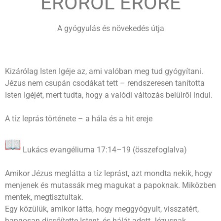
ERŐRŐL ERŐRE
A gyógyulás és növekedés útja
Kizárólag Isten Igéje az, ami valóban meg tud gyógyítani.
Jézus nem csupán csodákat tett – rendszeresen tanította
Isten Igéjét, mert tudta, hogy a valódi változás belülről indul.
A tíz leprás története – a hála és a hit ereje
Lukács evangéliuma 17:14–19 (összefoglalva)
Amikor Jézus meglátta a tíz leprást, azt mondta nekik, hogy
menjenek és mutassák meg magukat a papoknak. Miközben
mentek, megtisztultak.
Egy közülük, amikor látta, hogy meggyógyult, visszatért,
hangosan dicsőítette Istent, és hálát adott Jézusnak.