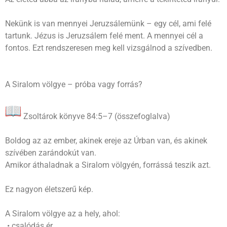
Nekünk is van mennyei Jeruzsálemünk – egy cél, ami felé
tartunk. Jézus is Jeruzsálem felé ment. A mennyei cél a
fontos. Ezt rendszeresen meg kell vizsgálnod a szívedben.
A Siralom völgye – próba vagy forrás?
Zsoltárok könyve 84:5–7 (összefoglalva)
Boldog az az ember, akinek ereje az Úrban van, és akinek
szívében zarándokút van.
Amikor áthaladnak a Siralom völgyén, forrássá teszik azt.
Ez nagyon életszerű kép.
A Siralom völgye az a hely, ahol:
• csalódás ér,