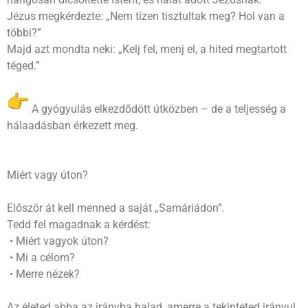
Jézus megkérdezte: „Nem tízen tisztultak meg? Hol van a
többi?”
Majd azt mondta neki: „Kelj fel, menj el, a hited megtartott
téged.”
A gyógyulás elkezdődött útközben – de a teljesség a
hálaadásban érkezett meg.
Miért vagy úton?
Először át kell menned a saját „Samáriádon”.
Tedd fel magadnak a kérdést:
• Miért vagyok úton?
• Mi a célom?
• Merre nézek?
Az életed abba az irányba halad, amerre a tekinteted irányul.