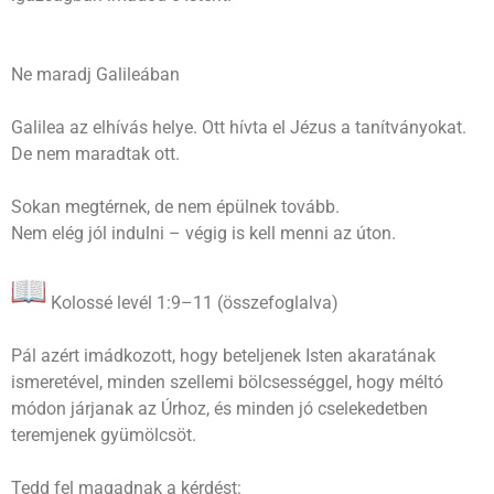
Ne maradj Galileában
Galilea az elhívás helye. Ott hívta el Jézus a tanítványokat.
De nem maradtak ott.
Sokan megtérnek, de nem épülnek tovább.
Nem elég jól indulni – végig is kell menni az úton.
Kolossé levél 1:9–11 (összefoglalva)
Pál azért imádkozott, hogy beteljenek Isten akaratának
ismeretével, minden szellemi bölcsességgel, hogy méltó
módon járjanak az Úrhoz, és minden jó cselekedetben
teremjenek gyümölcsöt.
Tedd fel magadnak a kérdést: