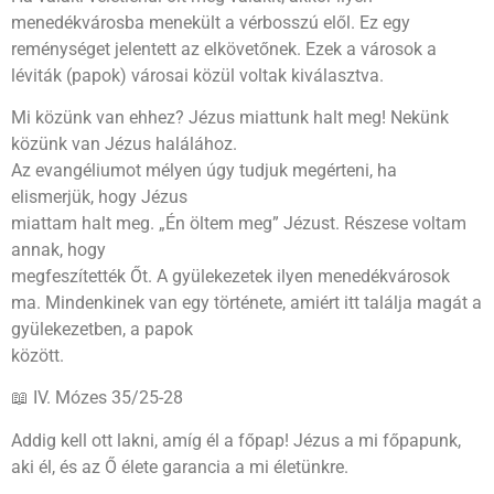
menedékvárosba menekült a vérbosszú elől. Ez egy
reménységet jelentett az elkövetőnek. Ezek a városok a
léviták (papok) városai közül voltak kiválasztva.
Mi közünk van ehhez? Jézus miattunk halt meg! Nekünk
közünk van Jézus halálához.
Az evangéliumot mélyen úgy tudjuk megérteni, ha
elismerjük, hogy Jézus
miattam halt meg. „Én öltem meg” Jézust. Részese voltam
annak, hogy
megfeszítették Őt. A gyülekezetek ilyen menedékvárosok
ma. Mindenkinek van egy története, amiért itt találja magát a
gyülekezetben, a papok
között.
📖 IV. Mózes 35/25-28
Addig kell ott lakni, amíg él a főpap! Jézus a mi főpapunk,
aki él, és az Ő élete garancia a mi életünkre.