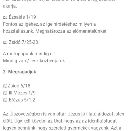
akarja.
📖 Ézsaiás 1/19
Fontos az Igéhez, az Ige hirdetéshez milyen a
hozzáállásunk. Meghatározza az előmenetelünket.
📖 Zsidó 7/25-28
A mi főpapunk mindig él!
Mindig van / lesz közbenjárók
2. Megragadjuk
📖Zsidó 6/18
📖 III.Mózes 1/9
📖 Efézus 5/1-2
Az Újszövetségben is van oltár. Jézus jó illatú áldozat Isten
előtt. Úgy kell követni az Urat, hogy az az identitástudat
legyen bennünk, hogy szeretett gyermekek vagyunk. Azt a