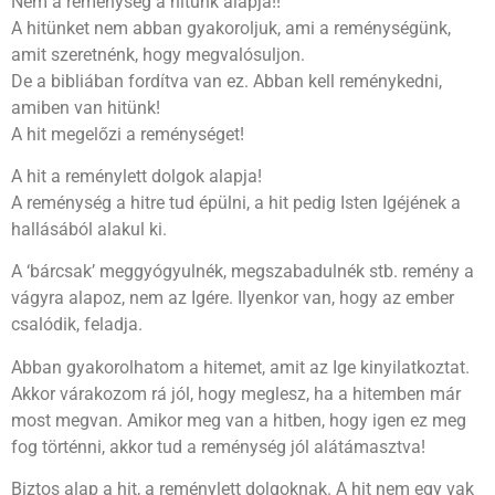
Nem a reménység a hitünk alapja!!
A hitünket nem abban gyakoroljuk, ami a reménységünk,
amit szeretnénk, hogy megvalósuljon.
De a bibliában fordítva van ez. Abban kell reménykedni,
amiben van hitünk!
A hit megelőzi a reménységet!
A hit a reménylett dolgok alapja!
A reménység a hitre tud épülni, a hit pedig Isten Igéjének a
hallásából alakul ki.
A ‘bárcsak’ meggyógyulnék, megszabadulnék stb. remény a
vágyra alapoz, nem az Igére. Ilyenkor van, hogy az ember
csalódik, feladja.
Abban gyakorolhatom a hitemet, amit az Ige kinyilatkoztat.
Akkor várakozom rá jól, hogy meglesz, ha a hitemben már
most megvan. Amikor meg van a hitben, hogy igen ez meg
fog történni, akkor tud a reménység jól alátámasztva!
Biztos alap a hit, a reménylett dolgoknak. A hit nem egy vak