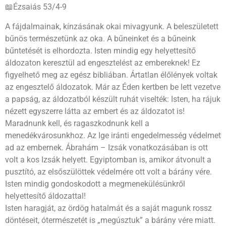
📖Ézsaiás 53/4-9
A fájdalmainak, kínzásának okai mivagyunk. A beleszületett
bűnös természetünk az oka. A bűneinket és a bűneink
bűntetését is elhordozta. Isten mindig egy helyettesítő
áldozaton keresztül ad engesztelést az embereknek! Ez
figyelhető meg az egész bibliában. Ártatlan élőlények voltak
az engesztelő áldozatok. Már az Éden kertben be lett vezetve
a papság, az áldozatból készült ruhát viselték: Isten, ha rájuk
nézett egyszerre látta az embert és az áldozatot is!
Maradnunk kell, és ragaszkodnunk kell a
menedékvárosunkhoz. Az Ige iránti engedelmesség védelmet
ad az embernek. Ábrahám – Izsák vonatkozásában is ott
volt a kos Izsák helyett. Egyiptomban is, amikor átvonult a
pusztító, az elsőszülöttek védelmére ott volt a bárány vére.
Isten mindig gondoskodott a megmenekülésünkről
helyettesítő áldozattal!
Isten haragját, az ördög hatalmát és a saját magunk rossz
döntéseit, ótermészetét is „megúsztuk” a bárány vére miatt.