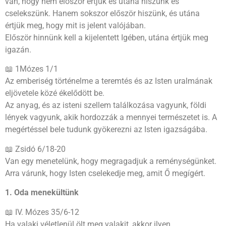
van, hogy nem először értjük és utána hiszünk és
cselekszünk. Hanem sokszor először hiszünk, és utána
értjük meg, hogy mit is jelent valójában.
Először hinnünk kell a kijelentett Igében, utána értjük meg
igazán.
📖 1Mózes 1/1
Az emberiség történelme a teremtés és az Isten uralmának
eljövetele közé ékelődött be.
Az anyag, és az isteni szellem találkozása vagyunk, földi
lények vagyunk, akik hordozzák a mennyei természetet is. A
megértéssel bele tudunk gyökerezni az Isten igazságába.
📖 Zsidó 6/18-20
Van egy menetelünk, hogy megragadjuk a reménységünket.
Arra várunk, hogy Isten cselekedje meg, amit Ő megígért.
1. Oda menekültünk
📖 IV. Mózes 35/6-12
Ha valaki véletlenül ölt meg valakit, akkor ilyen