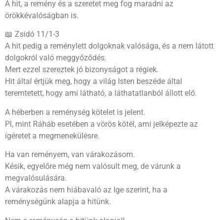
A hit, a remény és a szeretet meg fog maradni az
örökkévalóságban is.
📖 Zsidó 11/1-3
A hit pedig a reménylett dolgoknak valósága, és a nem látott
dolgokról való meggyőződés.
Mert ezzel szereztek jó bizonyságot a régiek.
Hit által értjük meg, hogy a világ Isten beszéde által
teremtetett, hogy ami látható, a láthatatlanból állott elő.
A héberben a reménység kötelet is jelent.
Pl, mint Ráháb esetében a vörös kötél, ami jelképezte az
ígéretet a megmenekülésre.
Ha van reményem, van várakozásom.
Késik, egyelőre még nem valósult meg, de várunk a
megvalósulására.
A várakozás nem hiábavaló az Ige szerint, ha a
reménységünk alapja a hitünk.