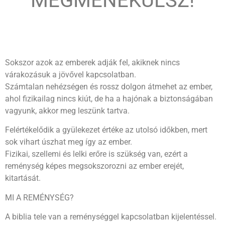
MEGMENEKÜLSZ!
Sokszor azok az emberek adják fel, akiknek nincs
várakozásuk a jövővel kapcsolatban.
Számtalan nehézségen és rossz dolgon átmehet az ember,
ahol fizikailag nincs kiút, de ha a hajónak a biztonságában
vagyunk, akkor meg leszünk tartva.
Felértékelődik a gyülekezet értéke az utolsó időkben, mert
sok vihart úszhat meg így az ember.
Fizikai, szellemi és lelki erőre is szükség van, ezért a
reménység képes megsokszorozni az ember erejét,
kitartását.
MI A REMÉNYSÉG?
A biblia tele van a reménységgel kapcsolatban kijelentéssel.