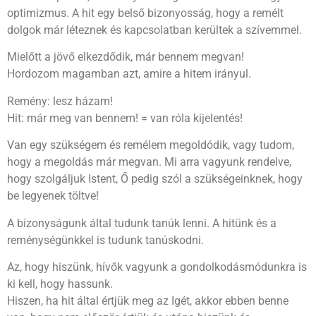
optimizmus. A hit egy belső bizonyosság, hogy a remélt
dolgok már léteznek és kapcsolatban kerültek a szívemmel.
Mielőtt a jövő elkezdődik, már bennem megvan!
Hordozom magamban azt, amire a hitem irányul.
Remény: lesz házam!
Hit: már meg van bennem! = van róla kijelentés!
Van egy szükségem és remélem megoldódik, vagy tudom,
hogy a megoldás már megvan. Mi arra vagyunk rendelve,
hogy szolgáljuk Istent, Ő pedig szól a szükségeinknek, hogy
be legyenek töltve!
A bizonyságunk által tudunk tanúk lenni. A hitünk és a
reménységünkkel is tudunk tanúskodni.
Az, hogy hiszünk, hívők vagyunk a gondolkodásmódunkra is
ki kell, hogy hassunk.
Hiszen, ha hit által értjük meg az Igét, akkor ebben benne