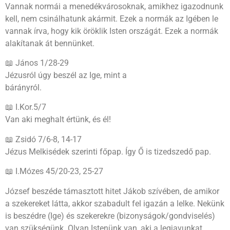
Vannak normái a menedékvárosoknak, amikhez igazodnunk
kell, nem csinálhatunk akármit. Ezek a normák az Igében le
vannak írva, hogy kik öröklik Isten országát. Ezek a normák
alakítanak át bennünket.
📖 János 1/28-29
Jézusról úgy beszél az Ige, mint a
bárányról.
📖 I.Kor.5/7
Van aki meghalt értünk, és él!
📖 Zsidó 7/6-8, 14-17
Jézus Melkisédek szerinti főpap. Így Ő is tizedszedő pap.
📖 I.Mózes 45/20-23, 25-27
József beszéde támasztott hitet Jákob szívében, de amikor
a szekereket látta, akkor szabadult fel igazán a lelke. Nekünk
is beszédre (Ige) és szekerekre (bizonyságok/gondviselés)
van szükségünk. Olyan Istenünk van, aki a legjavunkat