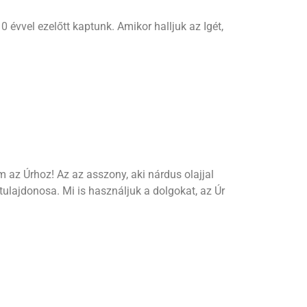
 évvel ezelőtt kaptunk. Amikor halljuk az Igét,
az Úrhoz! Az az asszony, aki nárdus olajjal
ulajdonosa. Mi is használjuk a dolgokat, az Úr
van szükséged, akkor gyógyító vagyok. Ha