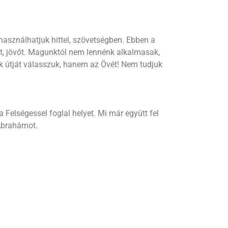
 használhatjuk hittel, szövetségben. Ebben a
et, jövőt. Magunktól nem lennénk alkalmasak,
nk útját válasszuk, hanem az Övét! Nem tudjuk
a Felségessel foglal helyet. Mi már együtt fel
 Ábrahámot.