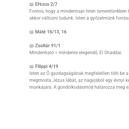
📖
Efézus 2/7
Fontos, hogy a mindennapi Isten ismeretünkben leg
akkor változni tudunk. Isten a győzelmünk forrás
📖
Máté 16/13, 16
📖
Zsoltár 91/1
Mindenható = mindenre elegendő, El Shaddai.
📖
Filippi 4/19
Isten az Ő gazdagságának megfelelően tölti be a
megmosta Jézus lábát, az nagyjából egy évnyi ke
munkájára. A gondolkodásmód határozza meg ez
📖
I.Mózes 17/1
Mindenható azt is jelenti, hogy nincsen lehetetlen 
📖
Zsoltár 91/2
A vagyok = hűséges, szövetséges Isten. Ebben be