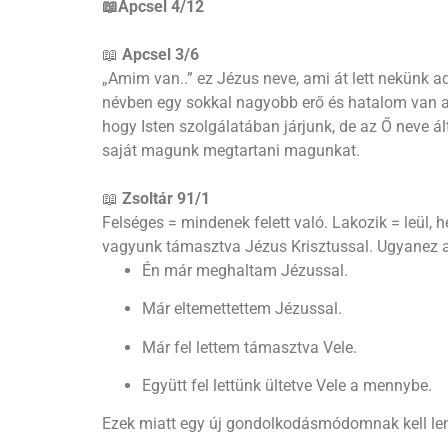
📖Apcsel 4/12
📖
Apcsel 3/6
„Amim van..” ez Jézus neve, ami át lett nekünk ad
névben egy sokkal nagyobb erő és hatalom van a f
hogy Isten szolgálatában járjunk, de az Ő neve á
saját magunk megtartani magunkat.
📖
Zsoltár 91/1
Felséges = mindenek felett való. Lakozik = leül, h
vagyunk támasztva Jézus Krisztussal. Ugyanez a 
Én már meghaltam Jézussal.
Már eltemettettem Jézussal.
Már fel lettem támasztva Vele.
Együtt fel lettünk ültetve Vele a mennybe.
Ezek miatt egy új gondolkodásmódomnak kell len