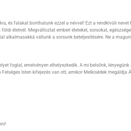
va, és falakat bonthatunk ezzel a névvel! Ezt a rendkívüli nevet
öldi életnél. Megváltoztat emberi életeket, sorsokat, egészség
ltal alkalmasakká váltunk a sorsunk beteljesítésére. Ne a magu
elyet foglal, emelvényen elhelyezkedik. A mi belsőnk, lényegünk 
Felséges Isten kifejezés van ott, amikor Melkisédek megáldja
ni!