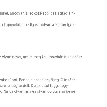
ünket, ahogyan a legközelebbi családtagjaink,
aló kapcsolatra pedig ez hatványozottan igaz!
gy olyan nevet, amire meg kell mozdulnia az egész
 szabadítani. Benne nincsen önzőség! Ő inkább
 ellenség térdeit. De ez attól függ, hogy
k. Nincs olyan lény és olyan dolog, ami be ne