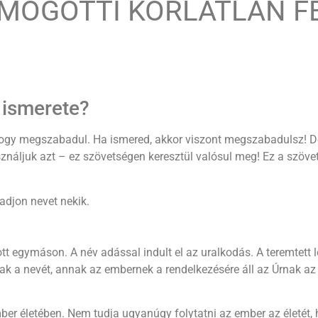
 MÖGÖTTI KORLÁTLAN F
v ismerete?
hogy megszabadul. Ha ismered, akkor viszont megszabadulsz! De f
sználjuk azt – ez szövetségen keresztül valósul meg! Ez a szöve
adjon nevet nekik.
 egymáson. A név adással indult el az uralkodás. A teremtett l
ak a nevét, annak az embernek a rendelkezésére áll az Úrnak az 
er életében. Nem tudja ugyanúgy folytatni az ember az életét, ha