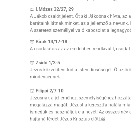
📖
I.Mózes 32/27, 29
A Jákob csalót jelent. Őt aki Jákobnak hívta, az
barátaink látnak minket, az a jellemző a nevünk. 
A szeretett személlyel való kapcsolat a legnagyo
📖
Bírák 13/17-18
A csodálatos az az eredetiben rendkívülit, csodát 
📖
Zsidó 1/3-5
Jézus közvetíteni tudja Isten dicsőségét. Ő az ö
mindenségnek.
📖
Filippi 2/7-10
Jézusnak a jelleméhez, személyiségéhez hozzátart
megalázza magát. Jézust a keresztfa halála miatt 
ismerjük és használjuk e a nevét! Az összes név a
hajtaná térdét Jézus Krisztus előtt.📖