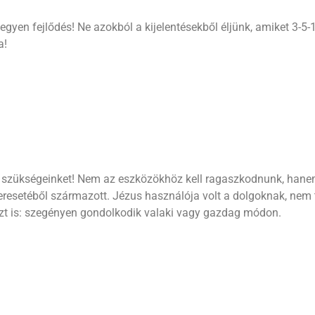
yen fejlődés! Ne azokból a kijelentésekből éljünk, amiket 3-5-10
a!
 szükségeinket! Nem az eszközökhöz kell ragaszkodnunk, hanem 
resetéből származott. Jézus használója volt a dolgoknak, nem t
t is: szegényen gondolkodik valaki vagy gazdag módon.
előtte.
nne van az is, hogy mi legyek? – kérdezi az Úr. Ha egészségre 