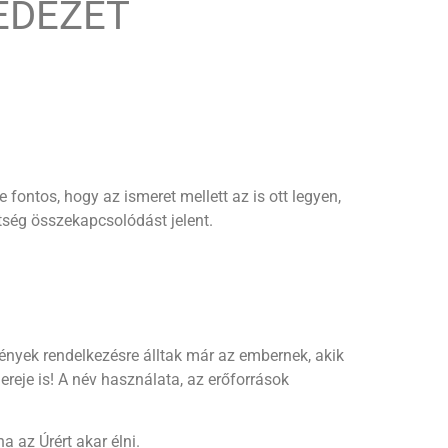
EDEZET
ontos, hogy az ismeret mellett az is ott legyen,
tség összekapcsolódást jelent.
ények rendelkezésre álltak már az embernek, akik
ereje is! A név használata, az erőforrások
 az Úrért akar élni.