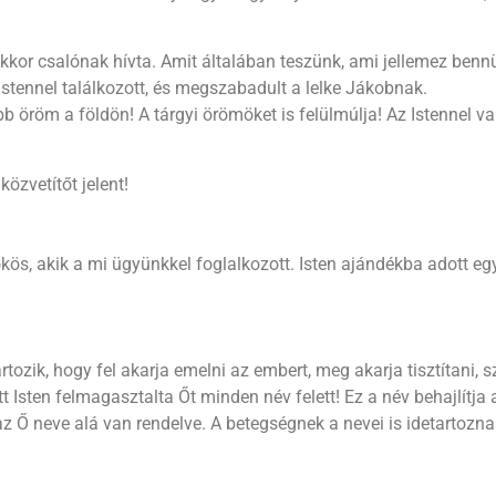
 akkor csalónak hívta. Amit általában teszünk, ami jellemez benn
Istennel találkozott, és megszabadult a lelke Jákobnak.
bb öröm a földön! A tárgyi örömöket is felülmúlja! Az Istennel v
közvetítőt jelent!
rökös, akik a mi ügyünkkel foglalkozott. Isten ajándékba adott e
ozik, hogy fel akarja emelni az embert, meg akarja tisztítani,
Isten felmagasztalta Őt minden név felett! Ez a név behajlítja az
z Ő neve alá van rendelve. A betegségnek a nevei is idetartozna