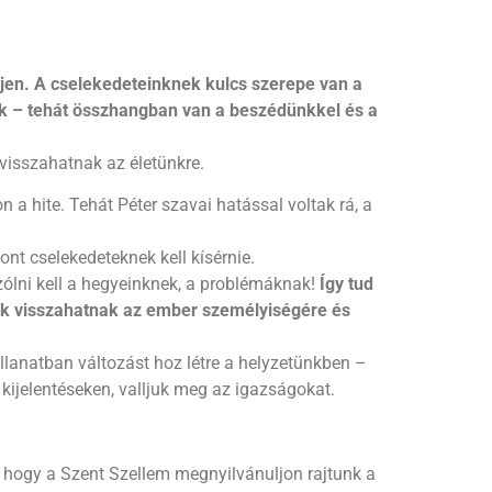
jen. A cselekedeteinknek kulcs szerepe van a
nünk – tehát összhangban van a beszédünkkel és a
 visszahatnak az életünkre.
a hite. Tehát Péter szavai hatással voltak rá, a
ont cselekedeteknek kell kísérnie.
szólni kell a hegyeinknek, a problémáknak!
Így tud
ttek visszahatnak az ember személyiségére és
llanatban változást hoz létre a helyzetünkben –
 kijelentéseken, valljuk meg az igazságokat.
, hogy a Szent Szellem megnyilvánuljon rajtunk a