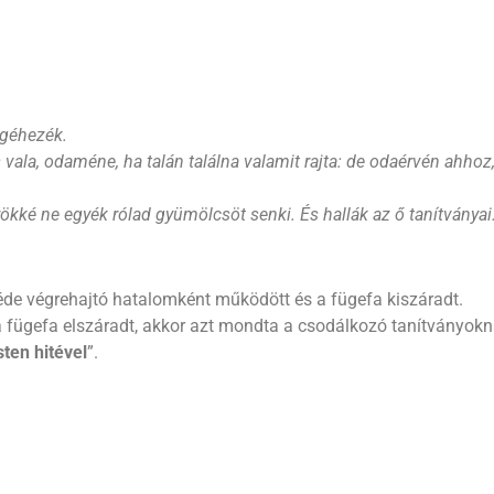
egéhezék.
 vala, odaméne, ha talán találna valamit rajta: de odaérvén ahho
kké ne egyék rólad gyümölcsöt senki. És hallák az ő tanítványai
széde végrehajtó hatalomként működött és a fügefa kiszáradt.
 fügefa elszáradt, akkor azt mondta a csodálkozó tanítványokna
ten hitével
”.