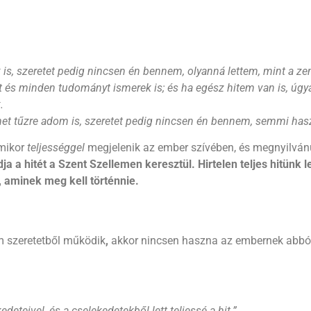
is, szeretet pedig nincsen én bennem, olyanná lettem, mint a z
t és minden tudományt ismerek is; és ha egész hitem van is, úgya
.
met tűzre adom is, szeretet pedig nincsen én bennem, semmi ha
amikor
teljességgel
megjelenik az ember szívében, és megnyilván
ja a hitét a Szent Szellemen keresztül. Hirtelen teljes hitünk
 aminek meg kell történnie.
m szeretetből működik
,
akkor nincsen haszna az embernek abból
deteivel, és a cselekedetekből lett teljessé a hit
.”