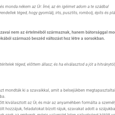
t, és monda nékem az Úr: Ímé, az én igéimet adom a te szádba!
ndellek téged, hogy gyomlálj, irts, pusztíts, rombolj, építs és plá
 szavai nem az értelméből származnak, hanem bátorsággal mond
dékából származó beszéd változást hoz létre a sorsokban.
érítelek téged, előttem állasz; és ha elválasztod a jót a hitványtó
s azt mondták ki a szavaikkal, amit a belsejükben megtapasztaltak
ba.
lőtt kiválasztott az Úr, és már az anyaméhben formálta a szemé
zólt hozzájuk, feladatokat bízott rájuk, szavakat adott a szájuk
k ezek az emberek, mégis valamiért Isten szövetséget kötött velü