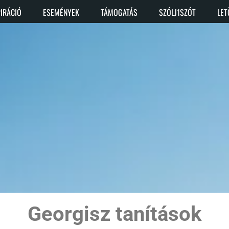
PIRÁCIÓ
ESEMÉNYEK
TÁMOGATÁS
SZÓLJ1SZÓT
LET
Georgisz tanítások