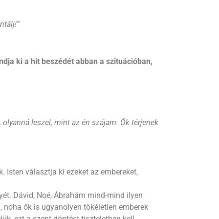
ntálj!
”
ja ki a hit beszédét abban a szituációban,
l, olyanná leszel, mint az én szájam. Ők térjenek
. Isten választja ki ezeket az embereket,
lyét. Dávid, Noé, Ábrahám mind-mind ilyen
ba, noha ők is ugyanolyen tökéletlen emberek
k, ezt a szent döntést tiszteletben kell