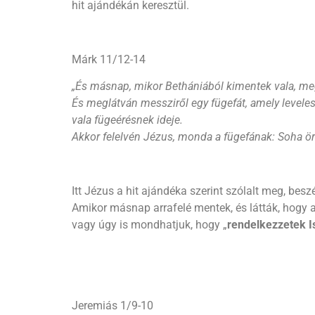
hit ajándékán keresztül.
Márk 11/12-14
„
És másnap, mikor Bethániából kimentek vala, m
És meglátván messziről egy fügefát, amely leveles
vala fügeérésnek ideje.
Akkor felelvén Jézus, monda a fügefának: Soha örö
Itt Jézus a hit ajándéka szerint szólalt meg, be
Amikor másnap arrafelé mentek, és látták, hogy a
vagy úgy is mondhatjuk, hogy „
rendelkezzetek Is
Jeremiás 1/9-10