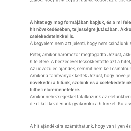
A hitet egy mag formájában kapjuk, és a mi fe
hit növekedésében, teljességre jutásában. Akkor
cselekedeteinkkel is.
A kegyelem nem azt jelenti, hogy nem csinálunk se
Péter, amikor háromszor megtagadta Jézust, akkor
hitéletére. A beszédével lecsökkentette azt a hitet
Az üdvözülés ajándék, semmit nem kell csinálnunk,
Amikor a tanítványok kérték Jézust, hogy növelje 
növekedni a hitünk, szólunk és a cselekedetein
hitbeli előremenetelére.
Amikor nehézségekkel találkozunk az életünkben n
de el kell kezdenünk gyakorolni a hitünket. Kuta
A hit ajándékára számíthatunk, hogy van ilyen és