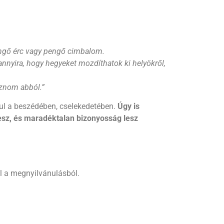
engő érc vagy pengő cimbalom.
nnyira, hogy hegyeket mozdíthatok ki helyökről,
sznom abból.
”
ul a beszédében, cselekedetében.
Úgy is
 lesz, és maradéktalan bizonyosság lesz
 a megnyilvánulásból.