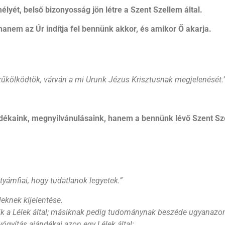
mélyét, belső bizonyosság jön létre a Szent Szellem által.
anem az Úr indítja fel bennünk akkor, és amikor Ő akarja.
űkölködtök, várván a mi Urunk Jézus Krisztusnak megjelenését.
dékaink, megnyilvánulásaink, hanem a bennünk lévő Szent Sze
yámfiai, hogy tudatlanok legyetek.
”
eknek kijelentése.
 a Lélek által; másiknak pedig tudománynak beszéde ugyanazon 
ógyítás ajándékai azon egy Lélek által;