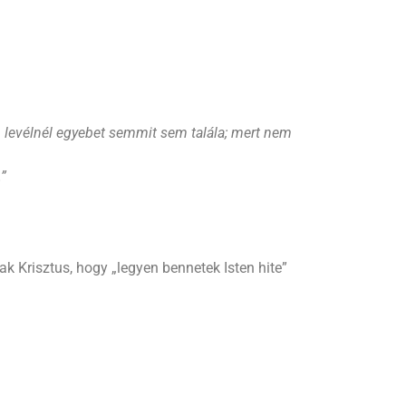
z, levélnél egyebet semmit sem talála; mert nem
.
”
k Krisztus, hogy „legyen bennetek Isten hite”