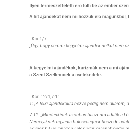
Ilyen természetfeletti erő tölti be az ember sze
A hit ajándékát nem mi hozzuk elő magunkból, h
I.Kor.1/7
„
Úgy, hogy semmi kegyelmi ajándék nélkül nem sz
A kegyelmi ajándékok, karizmák nem a mi aján
a Szent Szellemnek a cselekedete.
I.Kor. 12/1,7-11
1: „
A lelki ajándékokra nézve pedig nem akarom, at
7-11: „
Mindenkinek azonban haszonra adatik a Lél
Némelyiknek ugyanis bölcseségnek beszéde adatik
Egynek hit ugyanazon Lélek által; másnak pedig gy