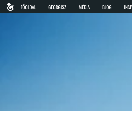
FŐOLDAL
GEORGISZ
MÉDIA
BLOG
INS