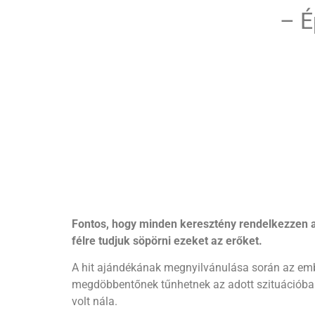
– Ép
Fontos, hogy minden keresztény rendelkezzen az
félre tudjuk söpörni ezeket az erőket.
A hit ajándékának megnyilvánulása során az embe
megdöbbentőnek tűnhetnek az adott szituációban. 
volt nála.