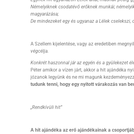
Némelyiknek csodatévő erőknek munkái; némelyik
magyarázása;
De mindezeket egy és ugyanaz a Lélek cselekszi, 
A Szellem kijelentése, vagy az eredetiben megny
végcélja.
Konkrét haszonnal jár az egyén és a gyülekezet él
Péter amikor a vízen járt, akkor a hit ajándéka ny
józanok legyünk és ne mi magunk kezdeményezz
tudunk tenni, hogy egy nyitott várakozás van b
„Rendkívüli hit”
A hit ajándéka az erő ajándékainak a csoportjá