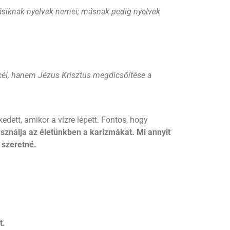
ásiknak nyelvek nemei; másnak pedig nyelvek
cél, hanem Jézus Krisztus megdicsőítése a
kedett, amikor a vízre lépett. Fontos, hogy
sználja az életünkben a karizmákat. Mi annyit
 szeretné.
t.