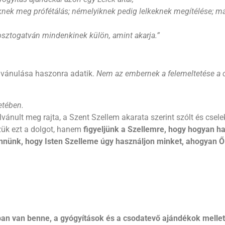
nek meg prófétálás; némelyiknek pedig lelkeknek megítélése; m
osztogatván mindenkinek külön, amint akarja.
”
ilvánulása haszonra adatik.
Nem az embernek a felemeltetése a 
etében.
ilvánult meg rajta, a Szent Szellem akarata szerint szólt és csele
ük ezt a dolgot, hanem
figyeljünk a Szellemre, hogy hogyan ha
ennünk, hogy Isten Szelleme úgy használjon minket, ahogyan Ő
ban van benne, a gyógyítások és a csodatevő ajándékok mellet