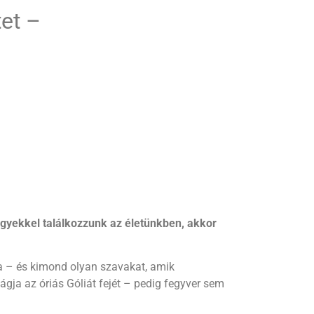
tet –
egyekkel találkozzunk az életünkben, akkor
ra – és kimond olyan szavakat, amik
gja az óriás Góliát fejét – pedig fegyver sem