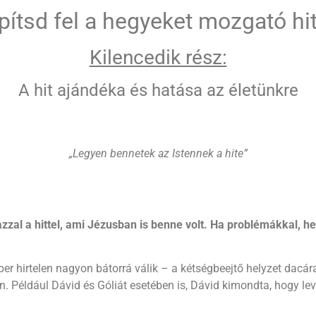
ítsd fel a hegyeket mozgató hi
Kilencedik rész:
A hit ajándéka és hatása az életünkre
„Legyen bennetek az Istennek a hite”
zal a hittel, ami Jézusban is benne volt. Ha problémákkal, h
r hirtelen nagyon bátorrá válik – a kétségbeejtő helyzet dacá
Például Dávid és Góliát esetében is, Dávid kimondta, hogy levá