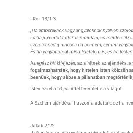
I.Kor. 13/1-3
„
Ha embereknek vagy angyaloknak nyelvén szólok 
És ha jövendőt tudok is mondani, és minden titko
szeretet pedig nincsen én bennem, semmi vagyok
És ha vagyonomat mind felétetem is, és ha teste
Az
egész hit
kifejezés, az a hitnek az ajándéka, 
fogalmazhatnánk, hogy hirtelen Isten kölcsön ad
bennünk, hogy abban a pillanatban megtörténik,
Isten ezzel a teljes hittel teremtette a világot.
A Szellem ajándékai haszonra adattak, de ha ne
Jakab 2/22
„
Látod, hogy a hit együtt munkálkodott az ő cseleke