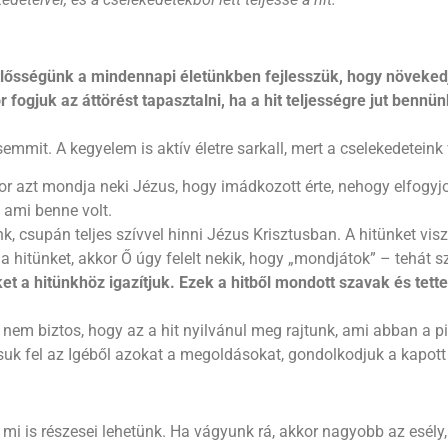
lelősségünk a mindennapi életünkben fejlesszük, hogy növeked
 fogjuk az áttörést tapasztalni, ha a hit teljességre jut ben
mmit. A kegyelem is aktív életre sarkall, mert a cselekedeteink
 azt mondja neki Jézus, hogy imádkozott érte, nehogy elfogyjon 
, ami benne volt.
 csupán teljes szívvel hinni Jézus Krisztusban. A hitünket visz
a hitünket, akkor Ő úgy felelt nekik, hogy „mondjátok” – tehát 
ket a hitünkhöz igazítjuk. Ezek a hitből mondott szavak és te
em biztos, hogy az a hit nyilvánul meg rajtunk, ami abban a pi
ssuk fel az Igéből azokat a megoldásokat, gondolkodjuk a kapott
 mi is részesei lehetünk. Ha vágyunk rá, akkor nagyobb az esély