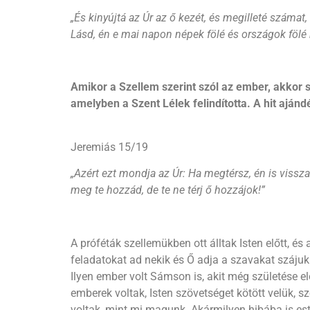
„
És kinyújtá az Úr az ő kezét, és megilleté száma
Lásd, én e mai napon népek fölé és országok fölé re
Amikor a Szellem szerint szól az ember, akkor
amelyben a Szent Lélek felindította. A hit aján
Jeremiás 15/19
„
Azért ezt mondja az Úr: Ha megtérsz, én is visszat
meg te hozzád, de te ne térj ő hozzájok!
”
A próféták szellemükben ott álltak Isten előtt, é
feladatokat ad nekik és Ő adja a szavakat szájuk
Ilyen ember volt Sámson is, akit még születése e
emberek voltak, Isten szövetséget kötött velük, s
voltak, mint mi magunk. Akármilyen hibába is este