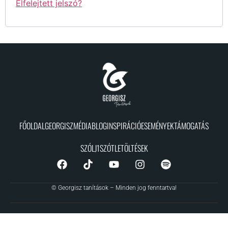
Elfelejtett jelszó?
FŐOLDAL
GEORGISZ
MÉDIA
BLOG
INSPIRÁCIÓ
ESEMÉNYEK
TÁMOGATÁS
SZÓLJ1SZÓT
LETÖLTÉSEK
© Georgisz tanítások – Minden jog fenntartva!