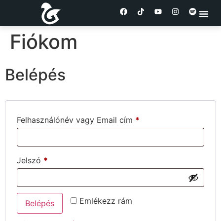
Fiókom
Belépés
Felhasználónév vagy Email cím
*
Jelszó
*
Emlékezz rám
Belépés