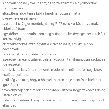
Ahogyan édesanyává váltam, és sorra születtek a gyermekeink
párhuzamosan
elkezdtem kibővíteni a biblia tanulmányozásaimat a
gyerekneveléssel, anyai
szereppel is. 7 gyermekünk jelenleg 7-27 éves kor között vannak,
ebből adódóan
egy időben tapasztalhatom meg a kiskortól kezdve egészen a felnőtt
korosztályig az
életszakaszokat, ezzel együtt a kihívásokat is, amikkel a hívő
édesanyák
találkozhatnak a mindennapok során.
Szeretném megmutatni és veletek közösen tanulmányozni azokat az
Ige részeket,
amelyek ma is szólnak hozzánk, modernkori nőkhöz, feleségekhez,
családanyákhoz.
Szükség van arra, hogy a hölgyek is Isten Igéje mentén, a kijelentett
igazságok által
tevékenykedjenek a mindennapokban. Hiszem, hogy ez kedves dolog
Isten előtt és
áldás a családunk, környezetünk számára! Bízom benne, hogy az itt
elhangzó