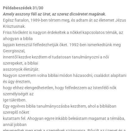
Példabeszédek 31/30
Amely asszony féli az Urat, az szerez dicséretet magának.
Egész fiatalon, 1989-ben tértem meg, és adtam át az életemet Jézus
Krisztusnak.
Friss hívőként is nagyon érdekeltek a nőkkel kapcsolatos témák, az
ahogyan a biblia
lapjain keresztül felfedezhetjük őket. 1992-ben ismerkedtünk meg
Georgisszal,
innentől kezdve kezdtem el tudatosan tanulmányozni a női
szerepeket, a bibliai
asszonyok életútját.
Nagyon szerettem volna bibliai módon házasodni, családot alapítani
és úgy éreztem,
hogy ehhez elengedhetetlen, hogy felfedezzem az Istenfélő nők
személyiségét az
Ige tükrében.
Egy egyéves biblia tanulmányozásba kezdtem, ahol a bibliában
szereplő nőket
kutattam fel. Ahogyan egyre inkább beleástam magamat a témába,
annál jobban
elevenedtek meg ezek a személyek számomra. Bővült az üzenet és a