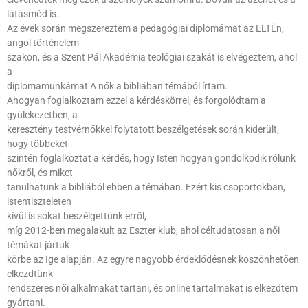
látásmód is.
Az évek során megszereztem a pedagógiai diplomámat az ELTÉn,
angol történelem
szakon, és a Szent Pál Akadémia teológiai szakát is elvégeztem, ahol
a
diplomamunkámat A nők a bibliában témából írtam.
Ahogyan foglalkoztam ezzel a kérdéskörrel, és forgolódtam a
gyülekezetben, a
keresztény testvérnőkkel folytatott beszélgetések során kiderült,
hogy többeket
szintén foglalkoztat a kérdés, hogy Isten hogyan gondolkodik rólunk
nőkről, és miket
tanulhatunk a bibliából ebben a témában. Ezért kis csoportokban,
istentiszteleten
kívül is sokat beszélgettünk erről,
míg 2012-ben megalakult az Eszter klub, ahol céltudatosan a női
témákat jártuk
körbe az Ige alapján. Az egyre nagyobb érdeklődésnek köszönhetően
elkezdtünk
rendszeres női alkalmakat tartani, és online tartalmakat is elkezdtem
gyártani.